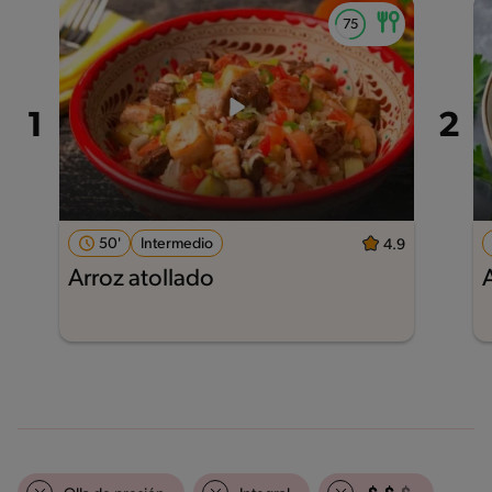
50'
Intermedio
4.9
Arroz atollado