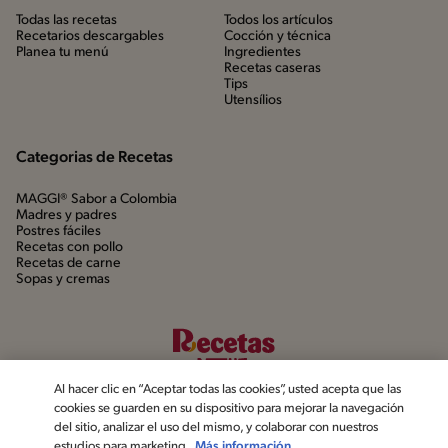
Todas las recetas
Todos los artículos
Recetarios descargables
Cocción y técnica
Planea tu menú
Ingredientes
Recetas caseras
Tips
Utensílios
Categorias de Recetas
MAGGI® Sabor a Colombia
Madres y padres
Postres fáciles
Recetas con pollo
Recetas de carne
Sopas y cremas
Al hacer clic en “Aceptar todas las cookies”, usted acepta que las
cookies se guarden en su dispositivo para mejorar la navegación
del sitio, analizar el uso del mismo, y colaborar con nuestros
estudios para marketing.
Más información