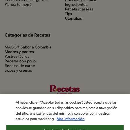
Recetarios descargables
Cocción y técnica
Planea tu menú
Ingredientes
Recetas caseras
Tips
Utensílios
Categorias de Recetas
MAGGI® Sabor a Colombia
Madres y padres
Postres fáciles
Recetas con pollo
Recetas de carne
Sopas y cremas
Al hacer clic en “Aceptar todas las cookies”, usted acepta que las
cookies se guarden en su dispositivo para mejorar la navegación
del sitio, analizar el uso del mismo, y colaborar con nuestros
estudios para marketing.
Más información
©2022, Nestlé. Marcas registradas por Société dels Produits Nestlé,
S.A. Vevey (Suiza)