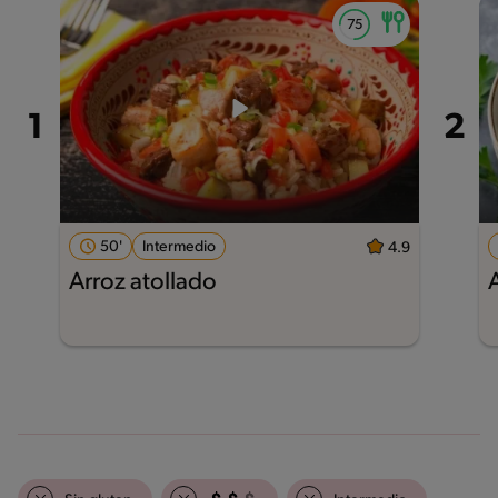
50'
Intermedio
4.9
Arroz atollado