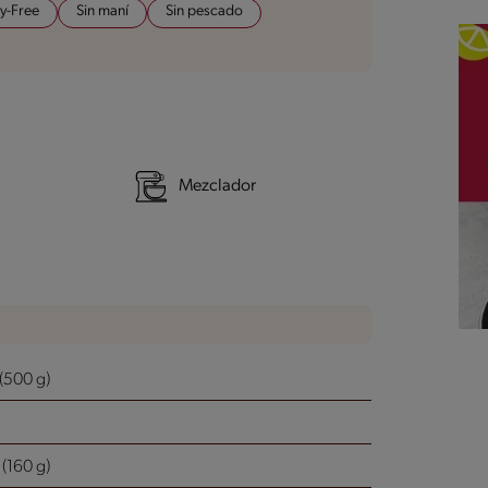
y-Free
Sin maní
Sin pescado
Mezclador
 (500 g)
160 g)