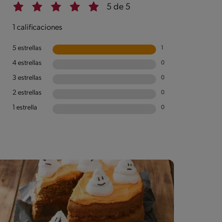
5 de 5
1 calificaciones
5 estrellas
1
4 estrellas
0
3 estrellas
0
2 estrellas
0
1 estrella
0