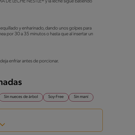
CREMA DE LECHE NESTLÉ® y la leche sigue batiendo
tequillado y enharinado, dando unos golpes para
ea por 30 a 35 minutos o hasta que al insertar un
deja enfriar antes de porcionar.
onadas
Sin nueces de árbol
Soy-Free
Sin maní