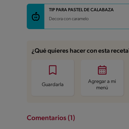
Carbohidratos
17.7 g
TIP PARA PASTEL DE CALABAZA
Energía
197.3 kcal
Decora con caramelo
Grasas
12 g
Fibra
0.5 g
Proteína
4.5 g
Grasas saturadas
6.7 g
Sodio
39.8 mg
Azúcares
7.2 g
¿Qué quieres hacer con esta receta
Agregar a mi
Guardarla
menú
Comentarios (1)