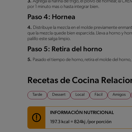
3.
Agrega la harina de trigo, el polvo de hornear, la 
por 1 minuto mas o hasta integrar bien.
Paso 4: Hornea
4.
Distribuye la mezcla en el molde previamente enman
que la mezcla quede bien esparcida. Lleva a horno y horn
palillo este salga limpio.
Paso 5: Retira del horno
5.
Pasado el tiempo de horno, retira el molde del horno, 
Recetas de Cocina Relaci
Tarde
Dessert
Local
Fácil
Amigos
INFORMACIÓN NUTRICIONAL
197.3 kcal = 824kj /por porción