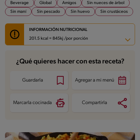
Beverage
Global
Amigos
Sin nueces de árbol
Sin maní
Sin pescado
Sin huevo
Sin crustáceos
INFORMACIÓN NUTRICIONAL
201.5 kcal = 845kj /por porción
Carbohidratos
34.4 g
¿Qué quieres hacer con esta receta?
Energía
201.5 kcal
Grasas
4.3 g
Fibra
0 g
Proteína
5.2 g
Guardarla
Agregar a mi menú
Grasas saturadas
2.3 g
Sodio
56.1 mg
Azúcares
11.4 g
Marcarla cocinada
Compartirla