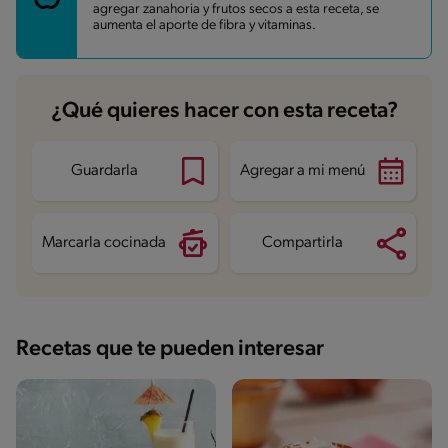
Fibra
1.7 g
agregar zanahoria y frutos secos a esta receta, se
Proteína
2.3 g
aumenta el aporte de fibra y vitaminas.
Grasas saturadas
3 g
Sodio
24.9 mg
Azúcares
9.3 g
¿Qué quieres hacer con esta receta?
Guardarla
Agregar a mi menú
Marcarla cocinada
Compartirla
Recetas que te pueden interesar