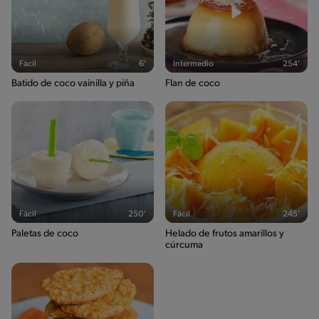
Fácil
6'
Intermedio
254'
Batido de coco vainilla y piña
Flan de coco
Fácil
250'
Fácil
245'
Paletas de coco
Helado de frutos amarillos y
cúrcuma