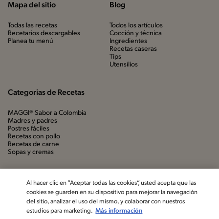
Mapa del sitio
Blog
Todas las recetas
Todos los artículos
Recetarios descargables
Cocción y técnica
Planea tu menú
Ingredientes
Recetas caseras
Tips
Utensílios
Categorias de Recetas
MAGGI® Sabor a Colombia
Madres y padres
Postres fáciles
Recetas con pollo
Recetas de carne
Sopas y cremas
Al hacer clic en “Aceptar todas las cookies”, usted acepta que las
cookies se guarden en su dispositivo para mejorar la navegación
del sitio, analizar el uso del mismo, y colaborar con nuestros
estudios para marketing.
Más información