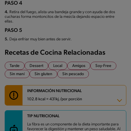
PASO 4
4.
Retira del fuego, alista una bandeja grande y con ayuda de dos
cucharas forma montoncitos de la mezcla dejando espacio entre
ellas.
PASO 5
5.
Deja enfriar muy bien antes de servir.
Recetas de Cocina Relacionadas
Tarde
Dessert
Local
Amigos
Soy-Free
Sin maní
Sin gluten
Sin pescado
INFORMACIÓN NUTRICIONAL
102.8 kcal = 431kj /por porción
TIP NUTRICIONAL
Carbohidratos
11.6 g
Energía
102.8 kcal
La fibra es un componente de la dieta importante para
Grasas
5.8 g
favorecer la digestión y mantener un peso saludable. Al