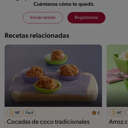
Cuéntanos cómo te quedó.
Iniciar sesión
Registrarme
Recetas relacionadas
98'
Fácil
60'
5
Cocadas de coco tradicionales
Arroz c