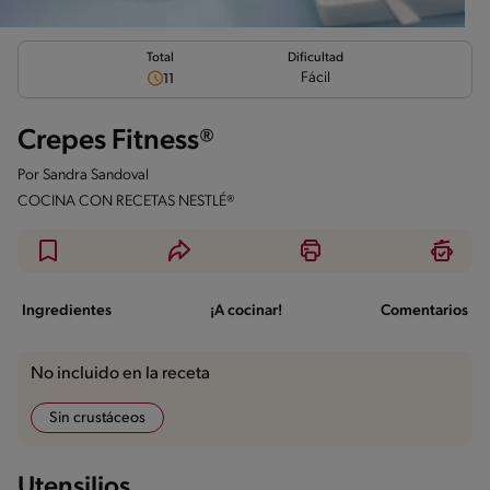
Total
Dificultad
Fácil
11
Crepes Fitness®
Por
Sandra Sandoval
COCINA CON RECETAS NESTLÉ®
Ingredientes
¡A cocinar!
Comentarios
No incluido en la receta
Sin crustáceos
Utensilios