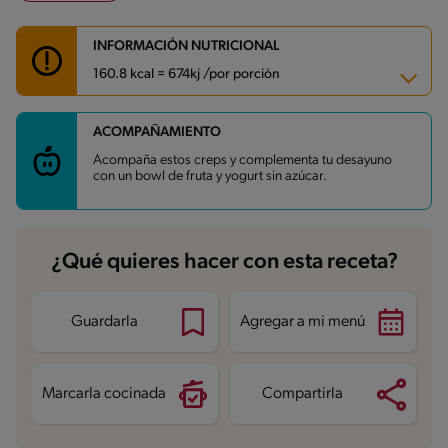
INFORMACIÓN NUTRICIONAL
160.8 kcal = 674kj /por porción
ACOMPAÑAMIENTO
Carbohidratos
31.3 g
Energía
160.8 kcal
Acompaña estos creps y complementa tu desayuno
Grasas
1.9 g
con un bowl de fruta y yogurt sin azúcar.
Fibra
0.7 g
Proteína
5.2 g
Grasas saturadas
0.6 g
Sodio
88.8 mg
Azúcares
14.6 g
¿Qué quieres hacer con esta receta?
Guardarla
Agregar a mi menú
Marcarla cocinada
Compartirla