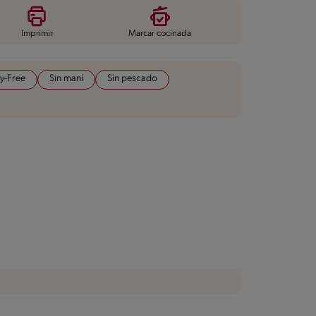
Imprimir
Marcar cocinada
y-Free
Sin maní
Sin pescado