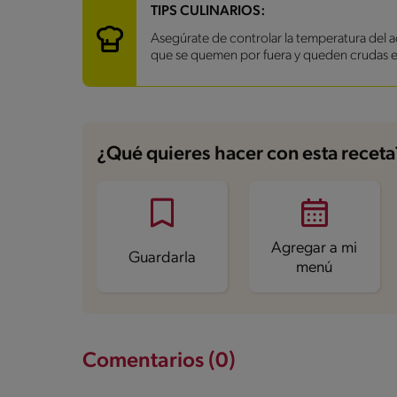
Carbohidratos
19 g
TIPS CULINARIOS:
Energía
124.2 kcal
Asegúrate de controlar la temperatura del ac
Grasas
3.4 g
que se quemen por fuera y queden crudas en 
Fibra
0.5 g
Proteína
4 g
Grasas saturadas
0.9 g
Sodio
20.8 mg
Azúcares
3.9 g
¿Qué quieres hacer con esta receta
Agregar a mi
Guardarla
menú
Comentarios (0)