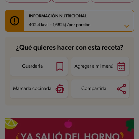
INFORMACIÓN NUTRICIONAL
402.4 kcal = 1,682kj /por porción
Carbohidratos
57.3 g
¿Qué quieres hacer con esta receta?
Energía
402.4 kcal
Grasas
6.4 g
Fibra
7 g
Proteína
33.5 g
Guardarla
Agregar a mi menú
Grasas saturadas
2.2 g
Sodio
302.8 mg
Azúcares
5.7 g
Marcarla cocinada
Compartirla