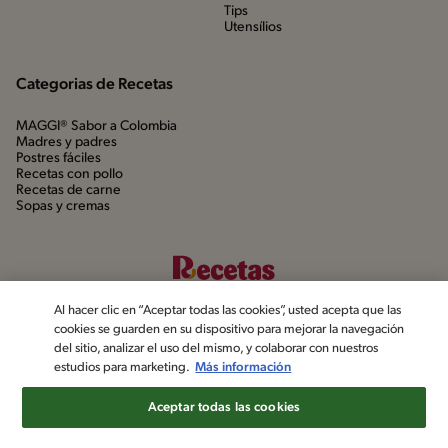
Tips
Utensílios
Categorias de Recetas
MAGGI® Sabor a Colombia
Madres y padres
Postres fáciles
Recetas con pollo
Recetas de carne
Sopas y cremas
Al hacer clic en “Aceptar todas las cookies”, usted acepta que las
cookies se guarden en su dispositivo para mejorar la navegación
del sitio, analizar el uso del mismo, y colaborar con nuestros
estudios para marketing.
Más información
©2022, Nestlé. Marcas registradas por Société dels Produits Nestlé,
S.A. Vevey (Suiza)
Aceptar todas las cookies
Aviso de privacidad
Política de datos personales