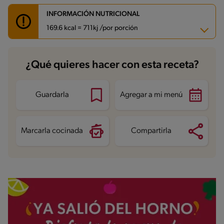
INFORMACIÓN NUTRICIONAL
169.6 kcal = 711kj /por porción
Carbohidratos
26.2 g
¿Qué quieres hacer con esta receta?
Energía
169.6 kcal
Grasas
6.2 g
Fibra
0.4 g
Proteína
2.8 g
Guardarla
Agregar a mi menú
Grasas saturadas
3.6 g
Sodio
15.8 mg
Azúcares
16 g
Marcarla cocinada
Compartirla