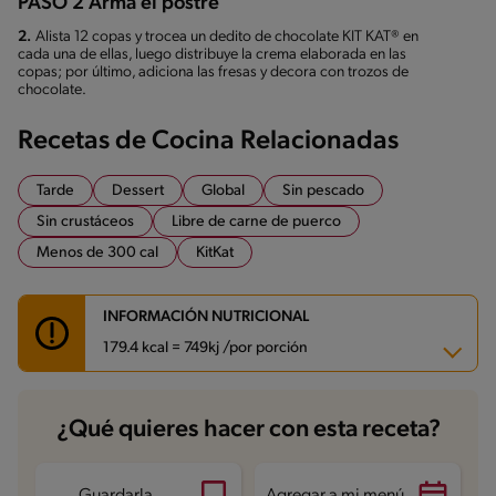
PASO 2 Arma el postre
2.
Alista 12 copas y trocea un dedito de chocolate KIT KAT® en
cada una de ellas, luego distribuye la crema elaborada en las
copas; por último, adiciona las fresas y decora con trozos de
chocolate.
Recetas de Cocina Relacionadas
Tarde
Dessert
Global
Sin pescado
Sin crustáceos
Libre de carne de puerco
Menos de 300 cal
KitKat
INFORMACIÓN NUTRICIONAL
179.4 kcal = 749kj /por porción
Carbohidratos
18.9 g
¿Qué quieres hacer con esta receta?
Energía
179.4 kcal
Grasas
9.8 g
Fibra
0.5 g
Proteína
5 g