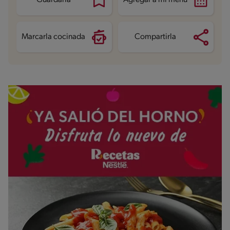
Guardarla
Agregar a mi menú
Grasas saturadas
5.7 g
Sodio
170.2 mg
Azúcares
15.3 g
Marcarla cocinada
Compartirla