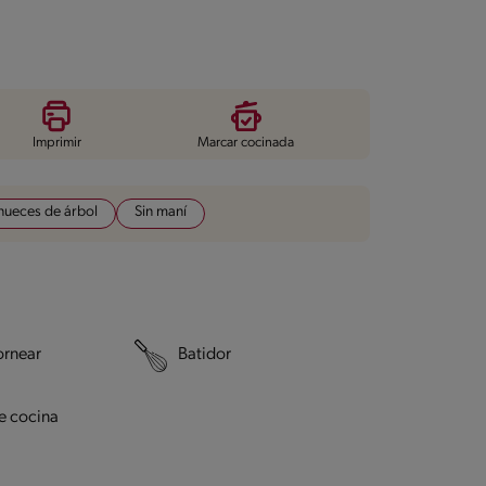
Imprimir
Marcar cocinada
 nueces de árbol
Sin maní
ornear
Batidor
e cocina