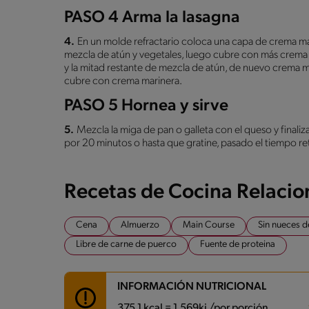
PASO 4 Arma la lasagna
4.
En un molde refractario coloca una capa de crema mar
mezcla de atún y vegetales, luego cubre con más crema 
y la mitad restante de mezcla de atún, de nuevo crema m
cubre con crema marinera.
PASO 5 Hornea y sirve
5.
Mezcla la miga de pan o galleta con el queso y finaliz
por 20 minutos o hasta que gratine, pasado el tiempo reti
Recetas de Cocina Relaci
Cena
Almuerzo
Main Course
Sin nueces d
Libre de carne de puerco
Fuente de proteina
INFORMACIÓN NUTRICIONAL
375.1 kcal = 1,569kj /por porción