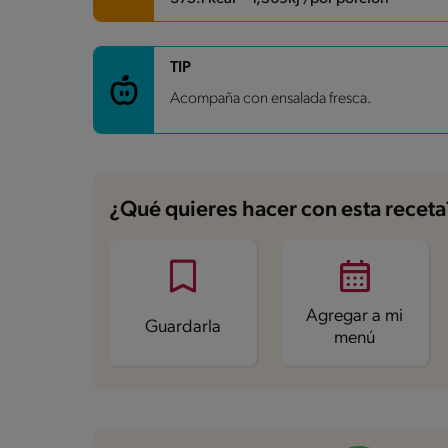
Carbohidratos
52.7 g
TIP
Energía
375.1 kcal
Acompaña con ensalada fresca.
Grasas
7.4 g
Fibra
3.2 g
Proteína
24.3 g
Grasas saturadas
2.5 g
Sodio
767.4 mg
Azúcares
5 g
¿Qué quieres hacer con esta receta
Agregar a mi
Guardarla
menú