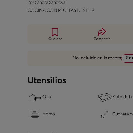
Por
Sandra Sandoval
COCINA CON RECETAS NESTLÉ®
Guardar
Compartir
Sin
No incluido en la receta
Utensilios
Olla
Plato de h
Horno
Cuchara d