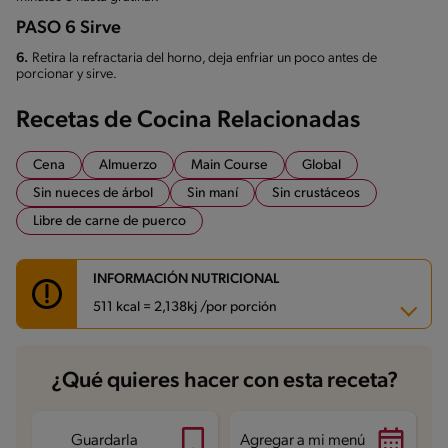
PASO 6 Sirve
6.
Retira la refractaria del horno, deja enfriar un poco antes de
porcionar y sirve.
Recetas de Cocina Relacionadas
Cena
Almuerzo
Main Course
Global
Sin nueces de árbol
Sin maní
Sin crustáceos
Libre de carne de puerco
INFORMACIÓN NUTRICIONAL
511 kcal = 2,138kj /por porción
Carbohidratos
49.1 g
¿Qué quieres hacer con esta receta?
Energía
511 kcal
Grasas
15.2 g
Fibra
4.9 g
Proteína
45.1 g
Guardarla
Agregar a mi menú