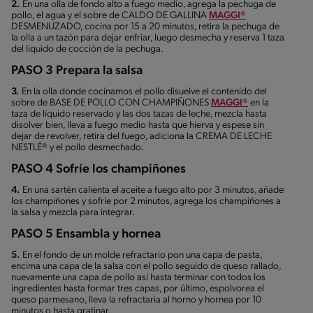
2.
En una olla de fondo alto a fuego medio, agrega la pechuga de
pollo, el agua y el sobre de CALDO DE GALLINA
MAGGI®
DESMENUZADO, cocina por 15 a 20 minutos, retira la pechuga de
la olla a un tazón para dejar enfriar, luego desmecha y reserva 1 taza
del liquido de cocción de la pechuga.
PASO 3 Prepara la salsa
3.
En la olla donde cocinamos el pollo disuelve el contenido del
sobre de BASE DE POLLO CON CHAMPIÑONES
MAGGI®
en la
taza de líquido reservado y las dos tazas de leche, mezcla hasta
disolver bien, lleva a fuego medio hasta que hierva y espese sin
dejar de revolver, retira del fuego, adiciona la CREMA DE LECHE
NESTLÉ® y el pollo desmechado.
PASO 4 Sofríe los champiñones
4.
En una sartén calienta el aceite a fuego alto por 3 minutos, añade
los champiñones y sofríe por 2 minutos, agrega los champiñones a
la salsa y mezcla para integrar.
PASO 5 Ensambla y hornea
5.
En el fondo de un molde refractario pon una capa de pasta,
encima una capa de la salsa con el pollo seguido de queso rallado,
nuevamente una capa de pollo así hasta terminar con todos los
ingredientes hasta formar tres capas, por último, espolvorea el
queso parmesano, lleva la refractaria al horno y hornea por 10
minutos o hasta gratinar.