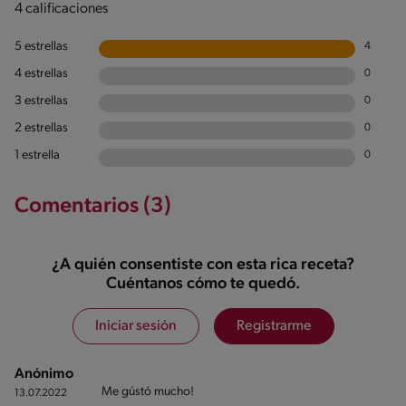
4 calificaciones
5 estrellas
4
4 estrellas
0
3 estrellas
0
2 estrellas
0
1 estrella
0
Comentarios (3)
¿A quién consentiste con esta rica receta?
Cuéntanos cómo te quedó.
Iniciar sesión
Registrarme
Anónimo
Me gústó mucho!
13.07.2022