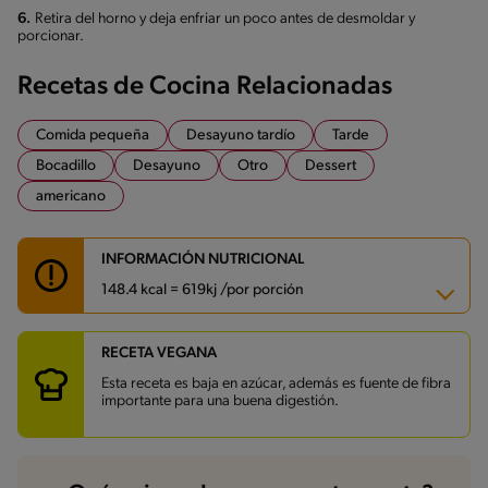
6.
Retira del horno y deja enfriar un poco antes de desmoldar y
porcionar.
Recetas de Cocina Relacionadas
Comida pequeña
Desayuno tardío
Tarde
Bocadillo
Desayuno
Otro
Dessert
americano
INFORMACIÓN NUTRICIONAL
148.4 kcal = 619kj /por porción
RECETA VEGANA
Carbohidratos
26.3 g
Energía
148.4 kcal
Esta receta es baja en azúcar, además es fuente de fibra
Grasas
7.8 g
importante para una buena digestión.
Fibra
6.9 g
Proteína
7.1 g
Grasas saturadas
3.8 g
Sodio
12.6 mg
Azúcares
0.7 g