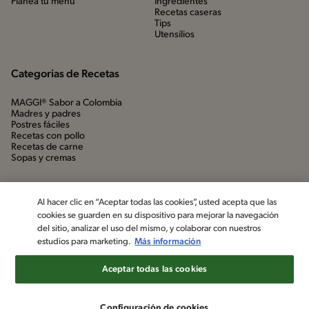
Planea tu menú
Ingredientes
Recetas caseras
Tips
Utensílios
Categorias de Recetas
MAGGI® Sabor a Colombia
Madres y padres
Postres fáciles
Recetas con pollo
Recetas de carne
Sopas y cremas
Al hacer clic en “Aceptar todas las cookies”, usted acepta que las
cookies se guarden en su dispositivo para mejorar la navegación
del sitio, analizar el uso del mismo, y colaborar con nuestros
estudios para marketing.
Más información
Aceptar todas las cookies
©2022, Nestlé. Marcas registradas por Société dels Produits Nestlé,
S.A. Vevey (Suiza)
Configuración de cookies