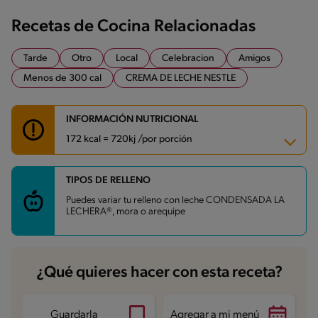
Recetas de Cocina Relacionadas
Tarde
Otro
Local
Celebracion
Amigos
Menos de 300 cal
CREMA DE LECHE NESTLE
INFORMACIÓN NUTRICIONAL
172 kcal = 720kj /por porción
TIPOS DE RELLENO
Carbohidratos
17.6 g
Energía
172 kcal
Puedes variar tu relleno con leche CONDENSADA LA
Grasas
9.5 g
LECHERA®, mora o arequipe
Fibra
0 g
Proteína
4.1 g
Grasas saturadas
2.8 g
Sodio
108.5 mg
Azúcares
6.8 g
¿Qué quieres hacer con esta receta?
Guardarla
Agregar a mi menú