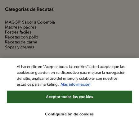
Categorias de Recetas
MAGGI® Sabor a Colombia
Madres y padres
Postres fáciles
Recetas con pollo
Recetas de carne
Sopas y cremas
Al hacer clic en “Aceptar todas las cookies”, usted acepta que las
cookies se guarden en su dispositivo para mejorar la navegación
del sitio, analizar el uso del mismo, y colaborar con nuestros
estudios para marketing.
Más información
Aceptar todas las cookies
©2022, Nestlé. Marcas registradas por Société dels Produits Nestlé,
S.A. Vevey (Suiza)
Configuración de cookies
Aviso de privacidad
Política de datos personales
Términos y condiciones
Configuración de cookies