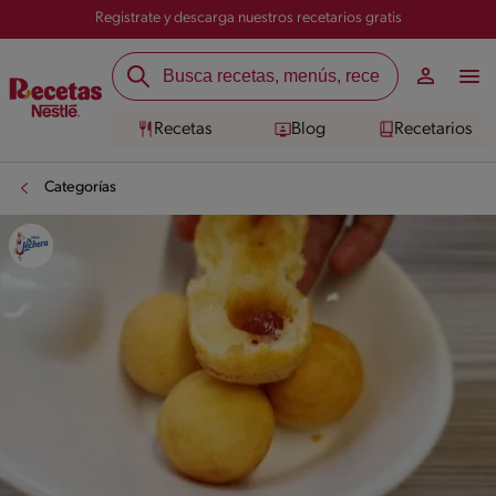
Registrate y descarga nuestros recetarios gratis
Recetas
Blog
Recetarios
Categorías