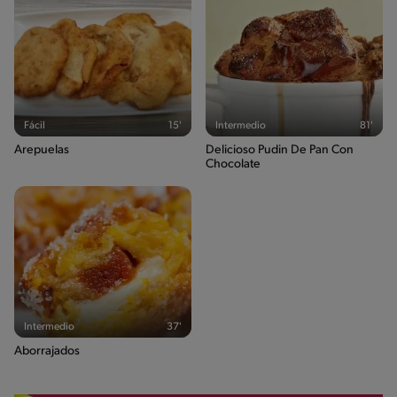
Fácil
15'
Intermedio
81'
Arepuelas
Delicioso Pudin De Pan Con
Chocolate
Intermedio
37'
Aborrajados