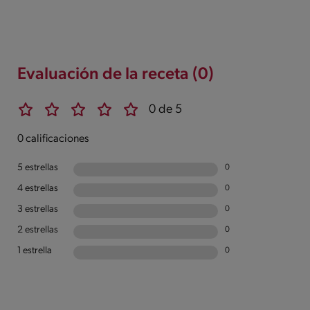
Evaluación de la receta (0)
0 de 5
0 calificaciones
5 estrellas
0
4 estrellas
0
3 estrellas
0
2 estrellas
0
1 estrella
0