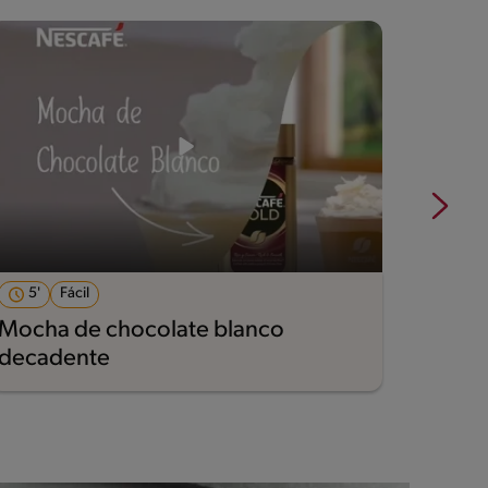
5'
Fácil
5'
Mocha de chocolate blanco
Frapp
decadente