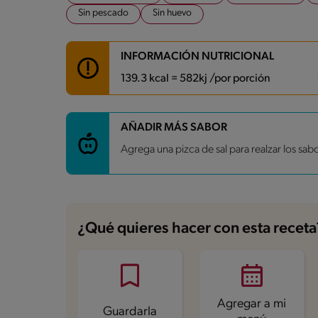
Sin pescado
Sin huevo
INFORMACIÓN NUTRICIONAL
139.3 kcal = 582kj /por porción
Carbohidratos
27.9 g
AÑADIR MÁS SABOR
Energía
139.3 kcal
Agrega una pizca de sal para realzar los sab
Grasas
0.9 g
Fibra
4.7 g
Proteína
6.4 g
Grasas saturadas
1.6 g
Sodio
57.7 mg
Azúcares
12.2 g
¿Qué quieres hacer con esta receta
Agregar a mi
Guardarla