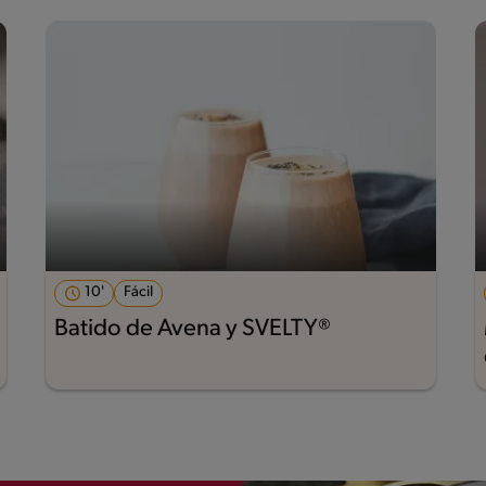
10'
Fácil
Batido de Avena y SVELTY®