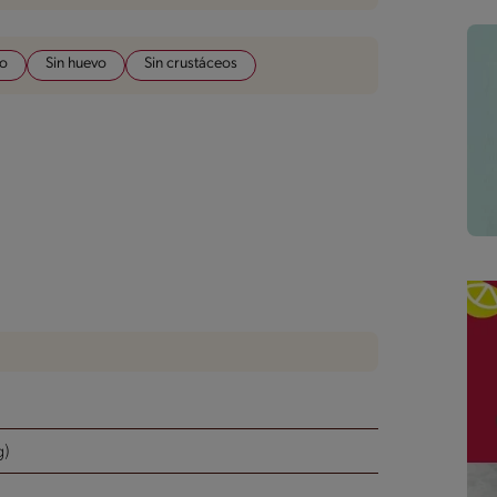
do
Sin huevo
Sin crustáceos
g)