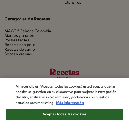
Utensílios
Categorias de Recetas
MAGGI® Sabor a Colombia
Madres y padres
Postres fáciles
Recetas con pollo
Recetas de carne
Sopas y cremas
Al hacer clic en “Aceptar todas las cookies”, usted acepta que las
cookies se guarden en su dispositivo para mejorar la navegación
del sitio, analizar el uso del mismo, y colaborar con nuestros
estudios para marketing.
Más información
©2022, Nestlé. Marcas registradas por Société dels Produits Nestlé,
S.A. Vevey (Suiza)
Aceptar todas las cookies
Aviso de privacidad
Política de datos personales
Términos y condiciones
Configuración de cookies