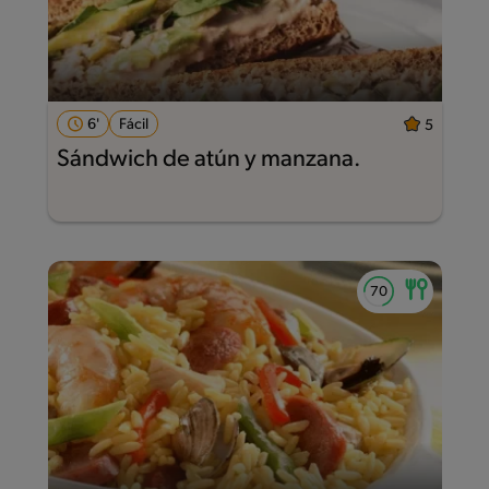
6'
Fácil
5
Sándwich de atún y manzana.