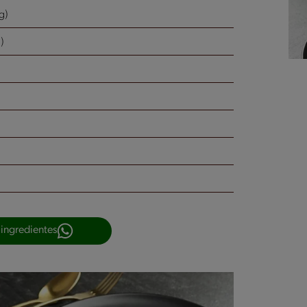
g)
)
 ingredientes