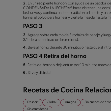
2.
En un recipiente hondo y con ayuda de un batidor d
CONDENSADA LA LECHERA® hasta obtener una consiste
los huevos y continúa batiendo, adiciona el aceite y bat
harina, el polvo para hornear y vierte la mezcla hasta la 
PASO 3
3.
Agrega sobre cada molde 3 rodajas de banajo y luego
3/4 de la capacidad de los moldes).
4.
Lleva al horno durante 30 minutos o hasta que al introd
PASO 4 Retira del horno
5.
Retira del horno y deja enfriar por 10 minutos antes 
6.
Sirve y disfruta!
Recetas de Cocina Relaci
Dessert
Global
Amigos
Sin nueces de árb
Sin crustáceos