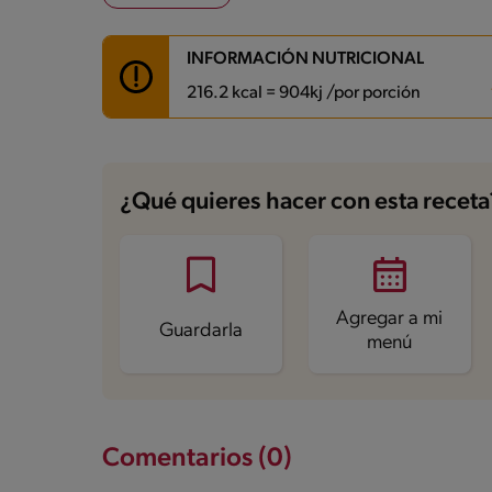
INFORMACIÓN NUTRICIONAL
216.2 kcal = 904kj /por porción
Carbohidratos
34.5 g
Energía
216.2 kcal
¿Qué quieres hacer con esta receta
Grasas
7.7 g
Fibra
2.5 g
Proteína
4.3 g
Grasas saturadas
1 g
Sodio
20.3 mg
Azúcares
14.3 g
Agregar a mi
Guardarla
menú
Comentarios (0)