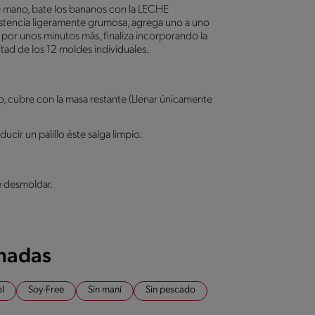
e mano, bate los bananos con la LECHE
ncia ligeramente grumosa, agrega uno a uno
e por unos minutos más, finaliza incorporando la
mitad de los 12 moldes individuales.
, cubre con la masa restante (Llenar únicamente
ucir un palillo éste salga limpio.
de desmoldar.
onadas
ol
Soy-Free
Sin maní
Sin pescado