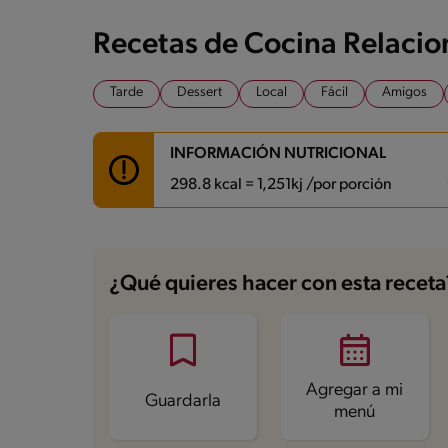
Recetas de Cocina Relaci
Tarde
Dessert
Local
Fácil
Amigos
INFORMACIÓN NUTRICIONAL
298.8 kcal = 1,251kj /por porción
Carbohidratos
29.4 g
Energía
298.8 kcal
¿Qué quieres hacer con esta receta
Grasas
17.2 g
Fibra
1.2 g
Proteína
6.9 g
Grasas saturadas
10 g
Sodio
114.1 mg
Azúcares
9.4 g
Agregar a mi
Guardarla
menú