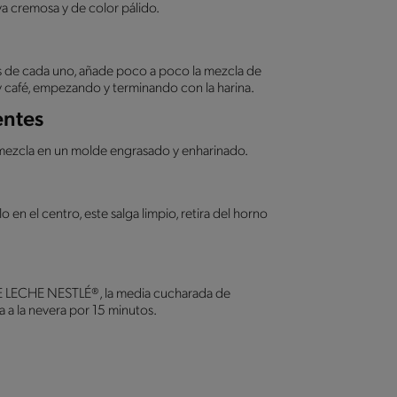
va cremosa y de color pálido.
s de cada uno, añade poco a poco la mezcla de
y café, empezando y terminando con la harina.
entes
 la mezcla en un molde engrasado y enharinado.
o en el centro, este salga limpio, retira del horno
DE LECHE NESTLÉ®, la media cucharada de
 a la nevera por 15 minutos.