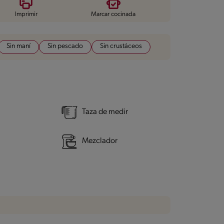
Imprimir
Marcar cocinada
Sin maní
Sin pescado
Sin crustáceos
Taza de medir
Mezclador