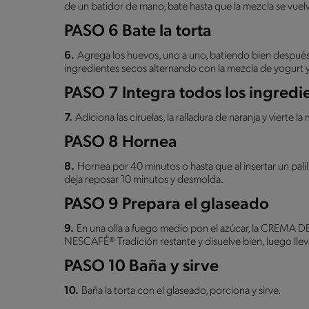
de un batidor de mano, bate hasta que la mezcla se vuel
PASO 6 Bate la torta
6.
Agrega los huevos, uno a uno, batiendo bien despué
ingredientes secos alternando con la mezcla de yogurt 
PASO 7 Integra todos los ingredi
7.
Adiciona las ciruelas, la ralladura de naranja y vierte
PASO 8 Hornea
8.
Hornea por 40 minutos o hasta que al insertar un palill
deja reposar 10 minutos y desmolda.
PASO 9 Prepara el glaseado
9.
En una olla a fuego medio pon el azúcar, la CREMA 
NESCAFÉ® Tradición restante y disuelve bien, luego lleva
PASO 10 Baña y sirve
10.
Baña la torta con el glaseado, porciona y sirve.