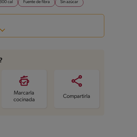
300 cal
Fuente de fibra
Sin azúcar
?
Marcarla
Compartirla
cocinada