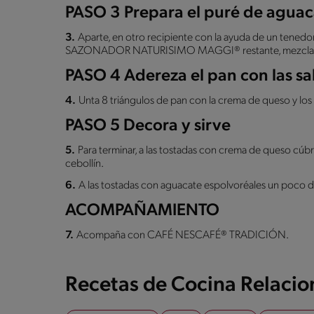
PASO 3 Prepara el puré de aguac
3.
Aparte, en otro recipiente con la ayuda de un tenedor
SAZONADOR NATURISIMO MAGGI® restante, mezcla has
PASO 4 Adereza el pan con las sa
4.
Unta 8 triángulos de pan con la crema de queso y los 
PASO 5 Decora y sirve
5.
Para terminar, a las tostadas con crema de queso cúb
cebollín.
6.
A las tostadas con aguacate espolvoréales un poco d
ACOMPAÑAMIENTO
7.
Acompaña con CAFÉ NESCAFÉ® TRADICIÓN.
Recetas de Cocina Relaci