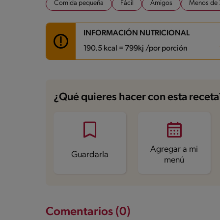
Comida pequeña
Fácil
Amigos
Menos de 
INFORMACIÓN NUTRICIONAL
190.5 kcal = 799kj /por porción
Carbohidratos
16.9 g
Energía
190.5 kcal
¿Qué quieres hacer con esta receta
Grasas
11.3 g
Fibra
3.4 g
Proteína
4.9 g
Grasas saturadas
4.7 g
Sodio
364 mg
Azúcares
0.4 g
Agregar a mi
Guardarla
menú
Comentarios (0)