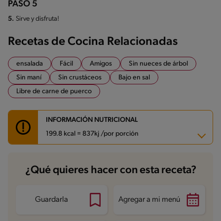
PASO 5
5.
Sirve y disfruta!
Recetas de Cocina Relacionadas
ensalada
Fácil
Amigos
Sin nueces de árbol
Sin maní
Sin crustáceos
Bajo en sal
Libre de carne de puerco
INFORMACIÓN NUTRICIONAL
199.8 kcal = 837kj /por porción
Carbohidratos
16.6 g
¿Qué quieres hacer con esta receta?
Energía
199.8 kcal
Grasas
9 g
Fibra
3.9 g
Proteína
13.2 g
Guardarla
Agregar a mi menú
Grasas saturadas
2.9 g
Sodio
120.3 mg