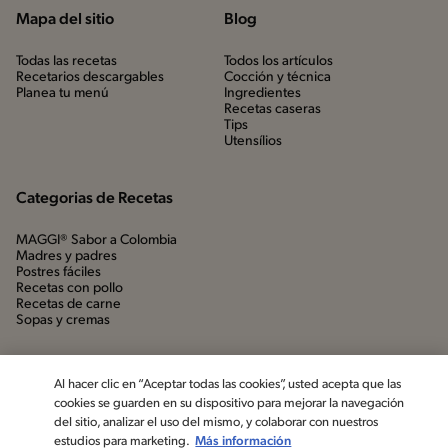
Mapa del sitio
Blog
Todas las recetas
Todos los artículos
Recetarios descargables
Cocción y técnica
Planea tu menú
Ingredientes
Recetas caseras
Tips
Utensílios
Categorias de Recetas
MAGGI® Sabor a Colombia
Madres y padres
Postres fáciles
Recetas con pollo
Recetas de carne
Sopas y cremas
Al hacer clic en “Aceptar todas las cookies”, usted acepta que las
cookies se guarden en su dispositivo para mejorar la navegación
del sitio, analizar el uso del mismo, y colaborar con nuestros
estudios para marketing.
Más información