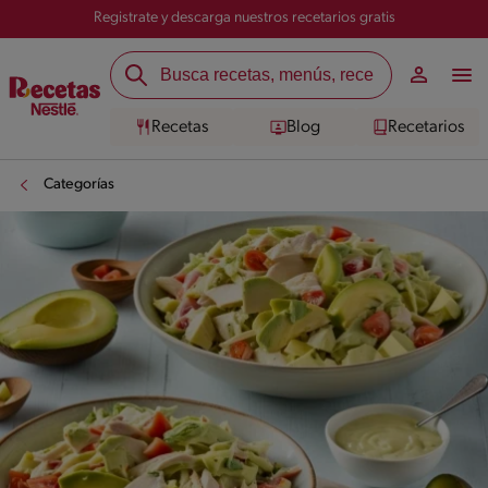
Registrate y descarga nuestros recetarios gratis
Recetas
Blog
Recetarios
Categorías