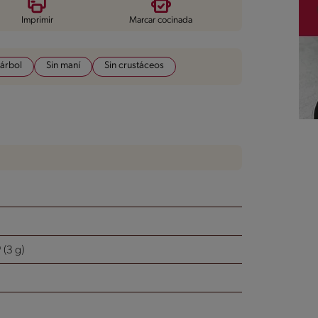
Imprimir
Marcar cocinada
 árbol
Sin maní
Sin crustáceos
(3 g)