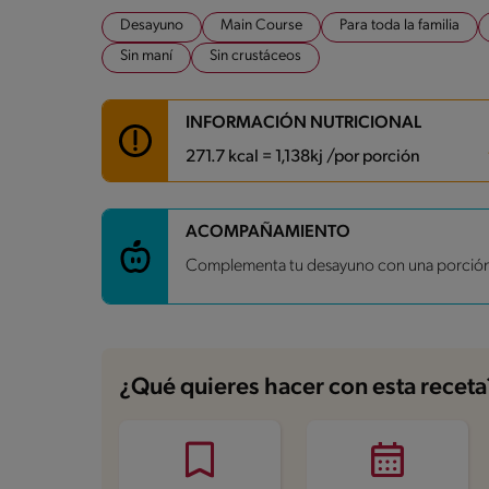
Desayuno
Main Course
Para toda la familia
Sin maní
Sin crustáceos
INFORMACIÓN NUTRICIONAL
271.7 kcal = 1,138kj /por porción
Carbohidratos
21.6 g
ACOMPAÑAMIENTO
Energía
271.7 kcal
Complementa tu desayuno con una porción
Grasas
16.9 g
Fibra
6.2 g
Proteína
10.2 g
Grasas saturadas
3.4 g
Sodio
581.6 mg
Azúcares
2.4 g
¿Qué quieres hacer con esta receta