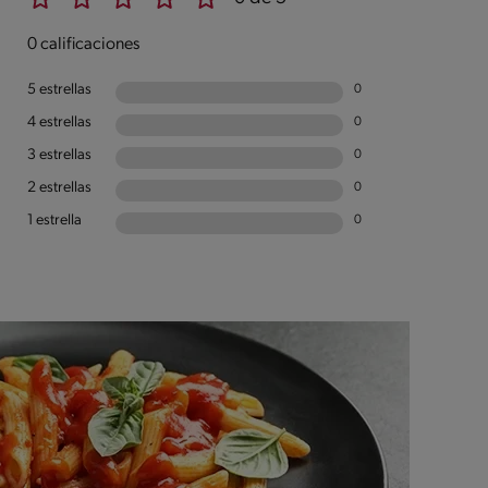
0 calificaciones
5 estrellas
0
4 estrellas
0
3 estrellas
0
2 estrellas
0
1 estrella
0