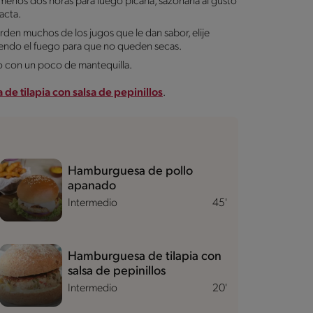
menos dos horas para luego picarla, sazonarla al gusto
acta.
erden muchos de los jugos que le dan sabor, elije
ciendo el fuego para que no queden secas.
to con un poco de mantequilla.
e tilapia con salsa de pepinillos
.
Hamburguesa de pollo
apanado
Intermedio
45'
Hamburguesa de tilapia con
salsa de pepinillos
Intermedio
20'