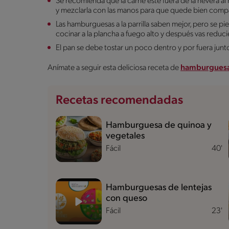
Se recomienda que la carne esté fuera de la nevera al 
y mezclarla con las manos para que quede bien comp
Las hamburguesas a la parrilla saben mejor, pero se pi
cocinar a la plancha a fuego alto y después vas redu
El pan se debe tostar un poco dentro y por fuera jun
Anímate a seguir esta deliciosa receta de
hamburguesa d
Recetas recomendadas
Hamburguesa de quinoa y
vegetales
Fácil
40'
Hamburguesas de lentejas
con queso
Fácil
23'