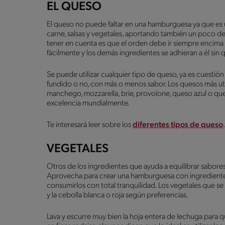
EL QUESO
El queso no puede faltar en una hamburguesa ya que es u
carne, salsas y vegetales, aportando también un poco d
tener en cuenta es que el orden debe ir siempre encima 
fácilmente y los demás ingredientes se adhieran a él sin
Se puede utilizar cualquier tipo de queso, ya es cuestión d
fundido o no, con más o menos sabor. Los quesos más ut
manchego, mozzarella, brie, provolone, queso azul o qu
excelencia mundialmente.
Te interesará leer sobre los
diferentes tipos de queso
.
VEGETALES
Otros de los ingredientes que ayuda a equilibrar sabores 
Aprovecha para crear una hamburguesa con ingredientes
consumirlos con total tranquilidad. Los vegetales que s
y la cebolla blanca o roja según preferencias.
Lava y escurre muy bien la hoja entera de lechuga par