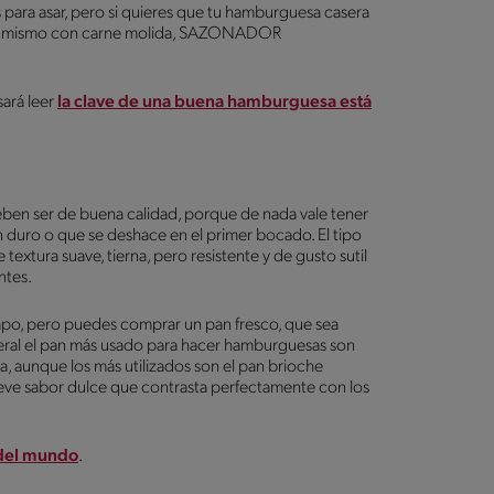
 para asar, pero si quieres que tu hamburguesa casera
e tú mismo con carne molida, SAZONADOR
sará leer
la clave de una buena hamburguesa está
deben ser de buena calidad, porque de nada vale tener
an duro o que se deshace en el primer bocado. El tipo
extura suave, tierna, pero resistente y de gusto sutil
ntes.
empo, pero puedes comprar un pan fresco, que sea
neral el pan más usado para hacer hamburguesas son
, aunque los más utilizados son el pan brioche
leve sabor dulce que contrasta perfectamente con los
 del mundo
.