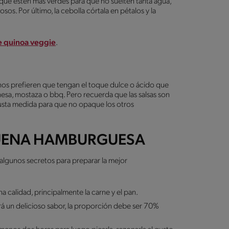
os que estén más verdes para que no suelten tanta agua,
sos. Por último, la cebolla córtala en pétalos y la
 quinoa veggie
.
gunos prefieren que tengan el toque dulce o ácido que
onesa, mostaza o bbq. Pero recuerda que las salsas son
justa medida para que no opaque los otros
BUENA HAMBURGUESA
lgunos secretos para preparar la mejor
 calidad, principalmente la carne y el pan.
rá un delicioso sabor, la proporción debe ser 70%