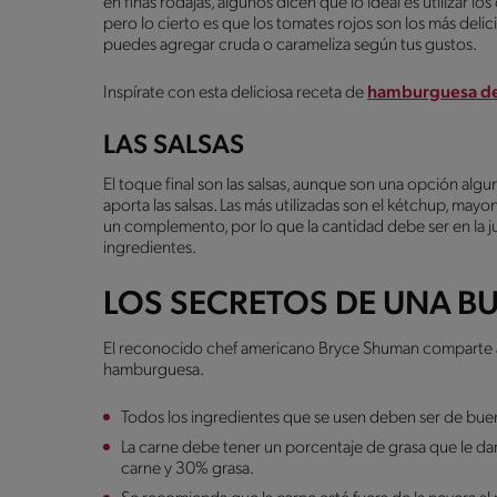
en finas rodajas, algunos dicen que lo ideal es utilizar l
pero lo cierto es que los tomates rojos son los más delicio
puedes agregar cruda o carameliza según tus gustos.
Inspírate con esta deliciosa receta de
hamburguesa de
LAS SALSAS
El toque final son las salsas, aunque son una opción al
aporta las salsas. Las más utilizadas son el kétchup, may
un complemento, por lo que la cantidad debe ser en la 
ingredientes.
LOS SECRETOS DE UNA 
El reconocido chef americano Bryce Shuman comparte a
hamburguesa.
Todos los ingredientes que se usen deben ser de buena
La carne debe tener un porcentaje de grasa que le da
carne y 30% grasa.