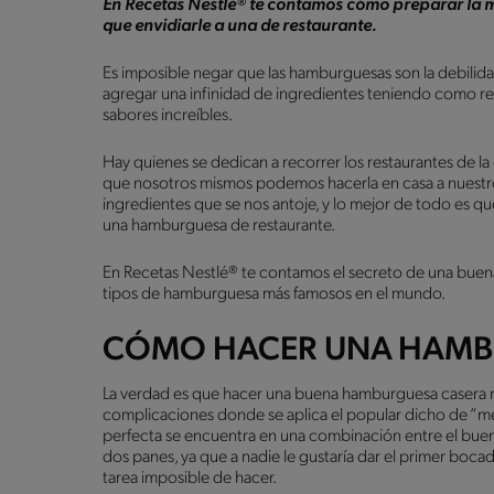
En Recetas Nestlé® te contamos cómo preparar la 
que envidiarle a una de restaurante.
Es imposible negar que las hamburguesas son la debili
agregar una infinidad de ingredientes teniendo como res
sabores increíbles.
Hay quienes se dedican a recorrer los restaurantes de l
que nosotros mismos podemos hacerla en casa a nuestr
ingredientes que se nos antoje, y lo mejor de todo es
una hamburguesa de restaurante.
En Recetas Nestlé® te contamos el secreto de una buena
tipos de hamburguesa más famosos en el mundo.
CÓMO HACER UNA HAMB
La verdad es que hacer una buena hamburguesa casera no 
complicaciones donde se aplica el popular dicho de “me
perfecta se encuentra en una combinación entre el buen 
dos panes, ya que a nadie le gustaría dar el primer boc
tarea imposible de hacer.