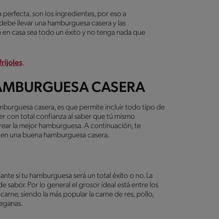
erfecta, son los ingredientes, por eso a
debe llevar una hamburguesa casera y las
n en casa sea todo un éxito y no tenga nada que
rijoles
.
HAMBURGUESA CASERA
amburguesa casera, es que permite incluir todo tipo de
er con total confianza al saber que tú mismo
crear la mejor hamburguesa. A continuación, te
r en una buena hamburguesa casera.
nante si tu hamburguesa será un total éxito o no. La
e sabor. Por lo general el grosor ideal está entre los
rne, siendo la más popular la carne de res, pollo,
veganas.