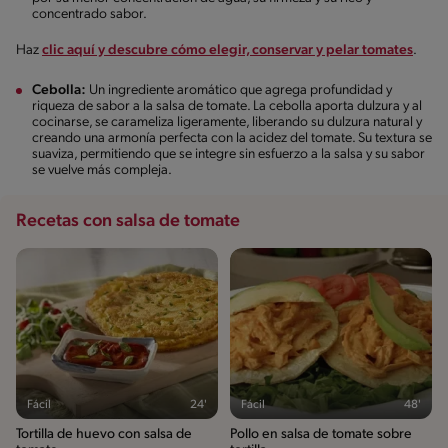
concentrado sabor.
Haz
clic aquí y descubre cómo elegir, conservar y pelar tomates
.
Cebolla:
Un ingrediente aromático que agrega profundidad y
riqueza de sabor a la salsa de tomate. La cebolla aporta dulzura y al
cocinarse, se carameliza ligeramente, liberando su dulzura natural y
creando una armonía perfecta con la acidez del tomate. Su textura se
suaviza, permitiendo que se integre sin esfuerzo a la salsa y su sabor
se vuelve más compleja.
Recetas con salsa de tomate
Fácil
24'
Fácil
48'
Tortilla de huevo con salsa de
Pollo en salsa de tomate sobre