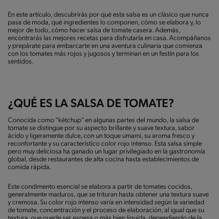
En este artículo, descubrirás por qué esta salsa es un clásico que nunca
pasa de moda, qué ingredientes lo componen, cómo se elabora y, lo
mejor de todo, cómo hacer salsa de tomate casera. Además,
encontrarás las mejores recetas para disfrutarla en casa. Acompáñanos
y prepárate para embarcarte en una aventura culinaria que comienza
con los tomates más rojos y jugosos y terminan en un festín para los
sentidos.
¿QUÉ ES LA SALSA DE TOMATE?
Conocida como “kétchup” en algunas partes del mundo, la salsa de
tomate se distingue por su aspecto brillante y suave textura, sabor
ácido y ligeramente dulce, con un toque umami, su aroma fresco y
reconfortante y su característico color rojo intenso. Esta salsa simple
pero muy deliciosa ha ganado un lugar privilegiado en la gastronomía
global, desde restaurantes de alta cocina hasta establecimientos de
comida rápida.
Este condimento esencial se elabora a partir de tomates cocidos,
generalmente maduros, que se trituran hasta obtener una textura suave
y cremosa. Su color rojo intenso varía en intensidad según la variedad
de tomate, concentración y el proceso de elaboración, al igual que su
textura, que puede ser espesa o más bien liquida, dependiendo de la