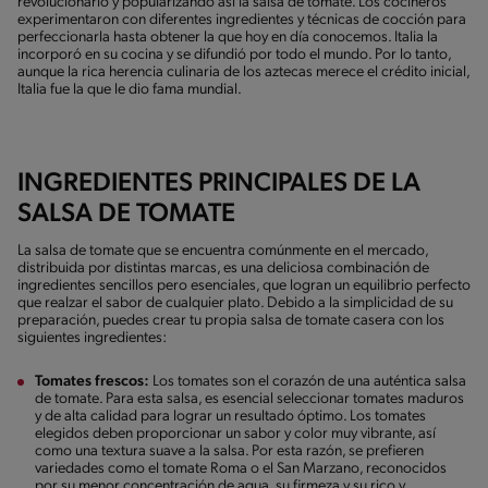
revolucionario y popularizando así la salsa de tomate. Los cocineros
experimentaron con diferentes ingredientes y técnicas de cocción para
perfeccionarla hasta obtener la que hoy en día conocemos. Italia la
incorporó en su cocina y se difundió por todo el mundo. Por lo tanto,
aunque la rica herencia culinaria de los aztecas merece el crédito inicial,
Italia fue la que le dio fama mundial.
INGREDIENTES PRINCIPALES DE LA
SALSA DE TOMATE
La salsa de tomate que se encuentra comúnmente en el mercado,
distribuida por distintas marcas, es una deliciosa combinación de
ingredientes sencillos pero esenciales, que logran un equilibrio perfecto
que realzar el sabor de cualquier plato. Debido a la simplicidad de su
preparación, puedes crear tu propia salsa de tomate casera con los
siguientes ingredientes:
Tomates frescos:
Los tomates son el corazón de una auténtica salsa
de tomate. Para esta salsa, es esencial seleccionar tomates maduros
y de alta calidad para lograr un resultado óptimo. Los tomates
elegidos deben proporcionar un sabor y color muy vibrante, así
como una textura suave a la salsa. Por esta razón, se prefieren
variedades como el tomate Roma o el San Marzano, reconocidos
por su menor concentración de agua, su firmeza y su rico y