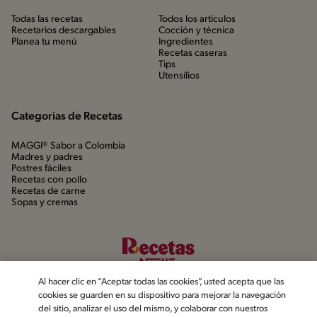
Todas las recetas
Todos los artículos
Recetarios descargables
Cocción y técnica
Planea tu menú
Ingredientes
Recetas caseras
Tips
Utensílios
Categorias de Recetas
MAGGI® Sabor a Colombia
Madres y padres
Postres fáciles
Recetas con pollo
Recetas de carne
Sopas y cremas
Al hacer clic en “Aceptar todas las cookies”, usted acepta que las
cookies se guarden en su dispositivo para mejorar la navegación
del sitio, analizar el uso del mismo, y colaborar con nuestros