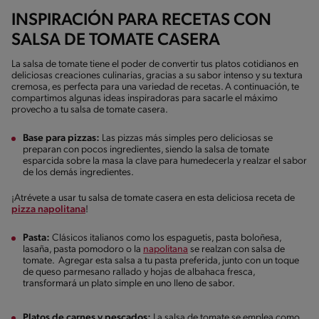
INSPIRACIÓN PARA RECETAS CON
SALSA DE TOMATE CASERA
La salsa de tomate tiene el poder de convertir tus platos cotidianos en
deliciosas creaciones culinarias, gracias a su sabor intenso y su textura
cremosa, es perfecta para una variedad de recetas. A continuación, te
compartimos algunas ideas inspiradoras para sacarle el máximo
provecho a tu salsa de tomate casera.
Base para pizzas:
Las pizzas más simples pero deliciosas se
preparan con pocos ingredientes, siendo la salsa de tomate
esparcida sobre la masa la clave para humedecerla y realzar el sabor
de los demás ingredientes.
¡Atrévete a usar tu salsa de tomate casera en esta deliciosa receta de
pizza napolitana
!
Pasta:
Clásicos italianos como los espaguetis, pasta boloñesa,
lasaña, pasta pomodoro o la
napolitana
se realzan con salsa de
tomate. Agregar esta salsa a tu pasta preferida, junto con un toque
de queso parmesano rallado y hojas de albahaca fresca,
transformará un plato simple en uno lleno de sabor.
Platos de carnes y pescados:
La salsa de tomate se emplea como