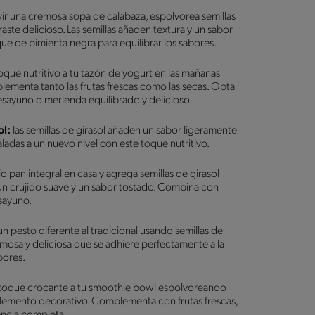
rvir una cremosa sopa de calabaza, espolvorea semillas
raste delicioso. Las semillas añaden textura y un sabor
ue de pimienta negra para equilibrar los sabores.
oque nutritivo a tu tazón de yogurt en las mañanas
lementa tanto las frutas frescas como las secas. Opta
esayuno o merienda equilibrado y delicioso.
ol:
las semillas de girasol añaden un sabor ligeramente
saladas a un nuevo nivel con este toque nutritivo.
o pan integral en casa y agrega semillas de girasol
n un crujido suave y un sabor tostado. Combina con
sayuno.
n pesto diferente al tradicional usando semillas de
emosa y deliciosa que se adhiere perfectamente a la
abores.
 toque crocante a tu smoothie bowl espolvoreando
 elemento decorativo. Complementa con frutas frescas,
encia completa.