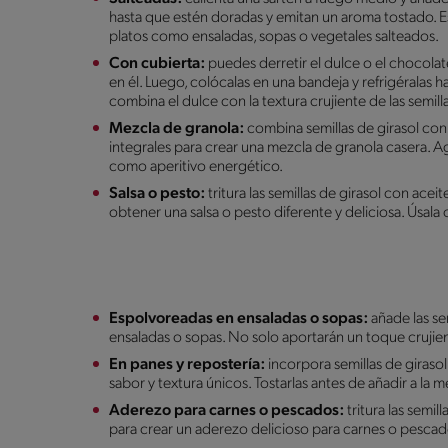
hasta que estén doradas y emitan un aroma tostado. E
platos como ensaladas, sopas o vegetales salteados.
Con cubierta:
puedes derretir el dulce o el chocolate
en él. Luego, colócalas en una bandeja y refrigéralas 
combina el dulce con la textura crujiente de las semil
Mezcla de granola:
combina semillas de girasol con 
integrales para crear una mezcla de granola casera.
como aperitivo energético.
Salsa o pesto:
tritura las semillas de girasol con ace
obtener una salsa o pesto diferente y deliciosa. Úsal
Espolvoreadas en ensaladas o sopas:
añade las se
ensaladas o sopas. No solo aportarán un toque crujien
En panes y repostería:
incorpora semillas de girasol
sabor y textura únicos. Tostarlas antes de añadir a la m
Aderezo para carnes o pescados:
tritura las semil
para crear un aderezo delicioso para carnes o pesca