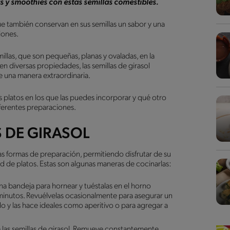
s y smoothies con estas semillas comestibles.
 que también conservan en sus semillas un sabor y una
ciones.
illas, que son pequeñas, planas y ovaladas, en la
 en diversas propiedades, las semillas de girasol
e una manera extraordinaria.
s platos en los que las puedes incorporar y qué otro
diferentes preparaciones.
S DE GIRASOL
rsas formas de preparación, permitiendo disfrutar de su
ad de platos. Estas son algunas maneras de cocinarlas:
una bandeja para hornear y tuéstalas en el horno
nutos. Revuélvelas ocasionalmente para asegurar un
o y las hace ideales como aperitivo o para agregar a
e las semillas de girasol. Remueve constantemente