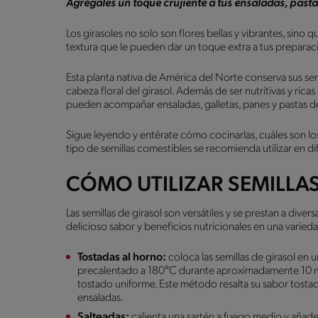
Agrégales un toque crujiente a tus ensaladas, pasta
Los girasoles no solo son flores bellas y vibrantes, sino
textura que le pueden dar un toque extra a tus prepara
Esta planta nativa de América del Norte conserva sus sem
cabeza floral del girasol. Además de ser nutritivas y ricas
pueden acompañar ensaladas, galletas, panes y pastas d
Sigue leyendo y entérate cómo cocinarlas, cuáles son lo
tipo de semillas comestibles se recomienda utilizar en 
CÓMO UTILIZAR SEMILLA
Las semillas de girasol son versátiles y se prestan a dive
delicioso sabor y beneficios nutricionales en una varied
Tostadas al horno:
coloca las semillas de girasol en 
precalentado a 180°C durante aproximadamente 10 mi
tostado uniforme. Este método resalta su sabor tostad
ensaladas.
Salteadas:
calienta una sartén a fuego medio y añad