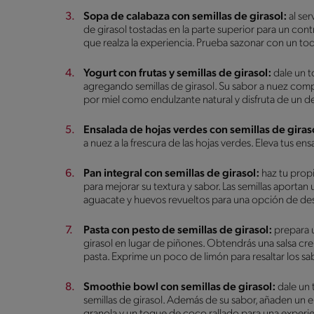
Sopa de calabaza con semillas de girasol:
al se
de girasol tostadas en la parte superior para un cont
que realza la experiencia. Prueba sazonar con un toq
Yogurt con frutas y semillas de girasol:
dale un t
agregando semillas de girasol. Su sabor a nuez comp
por miel como endulzante natural y disfruta de un d
Ensalada de hojas verdes con semillas de giras
a nuez a la frescura de las hojas verdes. Eleva tus en
Pan integral con semillas de girasol:
haz tu propi
para mejorar su textura y sabor. Las semillas aporta
aguacate y huevos revueltos para una opción de de
Pasta con pesto de semillas de girasol:
prepara u
girasol en lugar de piñones. Obtendrás una salsa cr
pasta. Exprime un poco de limón para resaltar los s
Smoothie bowl con semillas de girasol:
dale un
semillas de girasol. Además de su sabor, añaden un
granola y un toque de coco rallado para una experi