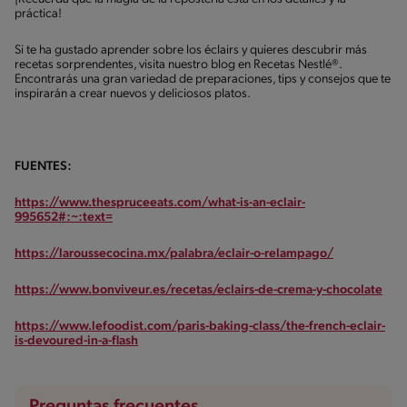
práctica!
Si te ha gustado aprender sobre los éclairs y quieres descubrir más
recetas sorprendentes, visita nuestro blog en Recetas Nestlé®.
Encontrarás una gran variedad de preparaciones, tips y consejos que te
inspirarán a crear nuevos y deliciosos platos.
FUENTES:
https://www.thespruceeats.com/what-is-an-eclair-
995652#:~:text=
https://laroussecocina.mx/palabra/eclair-o-relampago/
https://www.bonviveur.es/recetas/eclairs-de-crema-y-chocolate
https://www.lefoodist.com/paris-baking-class/the-french-eclair-
is-devoured-in-a-flash
Preguntas frecuentes