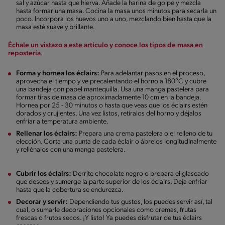
sal y azúcar hasta que hierva. Añade la harina de golpe y mezcla
hasta formar una masa. Cocina la masa unos minutos para secarla un
poco. Incorpora los huevos uno a uno, mezclando bien hasta que la
masa esté suave y brillante.
Échale un vistazo a este artículo y conoce los tipos de masa en
repostería
.
Forma y hornea los éclairs:
Para adelantar pasos en el proceso,
aprovecha el tiempo y ve precalentando el horno a 180°C y cubre
una bandeja con papel mantequilla. Usa una manga pastelera para
formar tiras de masa de aproximadamente 10 cm en la bandeja.
Hornea por 25 - 30 minutos o hasta que veas que los éclairs estén
dorados y crujientes. Una vez listos, retíralos del horno y déjalos
enfriar a temperatura ambiente.
Rellenar los éclairs:
Prepara una crema pastelera o el relleno de tu
elección. Corta una punta de cada éclair o ábrelos longitudinalmente
y rellénalos con una manga pastelera.
Cubrir los éclairs:
Derrite chocolate negro o prepara el glaseado
que desees y sumerge la parte superior de los éclairs. Deja enfriar
hasta que la cobertura se endurezca.
Decorar y servir:
Dependiendo tus gustos, los puedes servir así, tal
cual, o sumarle decoraciones opcionales como cremas, frutas
frescas o frutos secos. ¡Y listo! Ya puedes disfrutar de tus éclairs