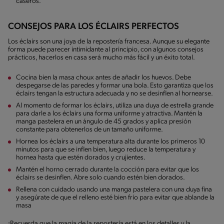
caseros.
CONSEJOS PARA LOS ÉCLAIRS PERFECTOS
Los éclairs son una joya de la repostería francesa. Aunque su elegante
forma puede parecer intimidante al principio, con algunos consejos
prácticos, hacerlos en casa será mucho más fácil y un éxito total.
Cocina bien la masa choux antes de añadir los huevos. Debe
despegarse de las paredes y formar una bola. Esto garantiza que los
éclairs tengan la estructura adecuada y no se desinflen al hornearse.
Al momento de formar los éclairs, utiliza una duya de estrella grande
para darle a los éclairs una forma uniforme y atractiva. Mantén la
manga pastelera en un ángulo de 45 grados y aplica presión
constante para obtenerlos de un tamaño uniforme.
Hornea los éclairs a una temperatura alta durante los primeros 10
minutos para que se inflen bien, luego reduce la temperatura y
hornea hasta que estén dorados y crujientes.
Mantén el horno cerrado durante la cocción para evitar que los
éclairs se desinflen. Abre solo cuando estén bien dorados.
Rellena con cuidado usando una manga pastelera con una duya fina
y asegúrate de que el relleno esté bien frío para evitar que ablande la
masa
¡Recuerda que la magia de la repostería está en los detalles y la