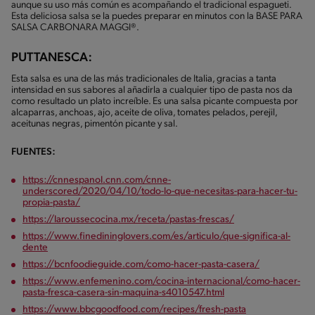
aunque su uso más común es acompañando el tradicional espagueti.
Esta deliciosa salsa se la puedes preparar en minutos con la BASE PARA
SALSA CARBONARA MAGGI®.
PUTTANESCA:
Esta salsa es una de las más tradicionales de Italia, gracias a tanta
intensidad en sus sabores al añadirla a cualquier tipo de pasta nos da
como resultado un plato increíble. Es una salsa picante compuesta por
alcaparras, anchoas, ajo, aceite de oliva, tomates pelados, perejil,
aceitunas negras, pimentón picante y sal.
FUENTES:
https://cnnespanol.cnn.com/cnne-
underscored/2020/04/10/todo-lo-que-necesitas-para-hacer-tu-
propia-pasta/
https://laroussecocina.mx/receta/pastas-frescas/
https://www.finedininglovers.com/es/articulo/que-significa-al-
dente
https://bcnfoodieguide.com/como-hacer-pasta-casera/
https://www.enfemenino.com/cocina-internacional/como-hacer-
pasta-fresca-casera-sin-maquina-s4010547.html
https://www.bbcgoodfood.com/recipes/fresh-pasta