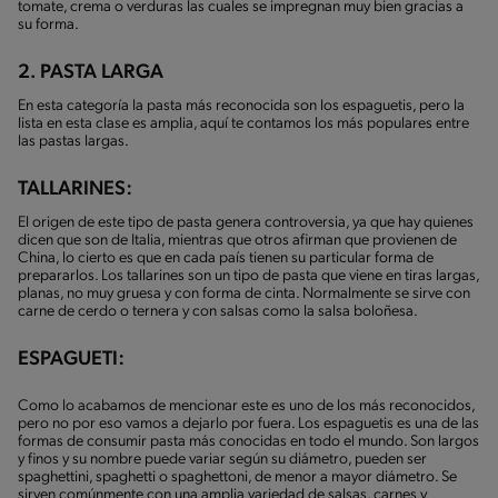
tomate, crema o verduras las cuales se impregnan muy bien gracias a
su forma.
2. PASTA LARGA
En esta categoría la pasta más reconocida son los espaguetis, pero la
lista en esta clase es amplia, aquí te contamos los más populares entre
las pastas largas.
TALLARINES:
El origen de este tipo de pasta genera controversia, ya que hay quienes
dicen que son de Italia, mientras que otros afirman que provienen de
China, lo cierto es que en cada país tienen su particular forma de
prepararlos. Los tallarines son un tipo de pasta que viene en tiras largas,
planas, no muy gruesa y con forma de cinta. Normalmente se sirve con
carne de cerdo o ternera y con salsas como la salsa boloñesa.
ESPAGUETI:
Como lo acabamos de mencionar este es uno de los más reconocidos,
pero no por eso vamos a dejarlo por fuera. Los espaguetis es una de las
formas de consumir pasta más conocidas en todo el mundo. Son largos
y finos y su nombre puede variar según su diámetro, pueden ser
spaghettini, spaghetti o spaghettoni, de menor a mayor diámetro. Se
sirven comúnmente con una amplia variedad de salsas, carnes y