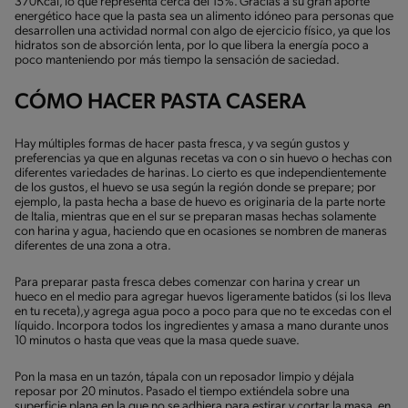
370Kcal, lo que representa cerca del 15%. Gracias a su gran aporte
energético hace que la pasta sea un alimento idóneo para personas que
desarrollen una actividad normal con algo de ejercicio físico, ya que los
hidratos son de absorción lenta, por lo que libera la energía poco a
poco manteniendo por más tiempo la sensación de saciedad.
CÓMO HACER PASTA CASERA
Hay múltiples formas de hacer pasta fresca, y va según gustos y
preferencias ya que en algunas recetas va con o sin huevo o hechas con
diferentes variedades de harinas. Lo cierto es que independientemente
de los gustos, el huevo se usa según la región donde se prepare; por
ejemplo, la pasta hecha a base de huevo es originaria de la parte norte
de Italia, mientras que en el sur se preparan masas hechas solamente
con harina y agua, haciendo que en ocasiones se nombren de maneras
diferentes de una zona a otra.
Para preparar pasta fresca debes comenzar con harina y crear un
hueco en el medio para agregar huevos ligeramente batidos (si los lleva
en tu receta),y agrega agua poco a poco para que no te excedas con el
líquido. Incorpora todos los ingredientes y amasa a mano durante unos
10 minutos o hasta que veas que la masa quede suave.
Pon la masa en un tazón, tápala con un reposador limpio y déjala
reposar por 20 minutos. Pasado el tiempo extiéndela sobre una
superficie plana en la que no se adhiera para estirar y cortar la masa, en