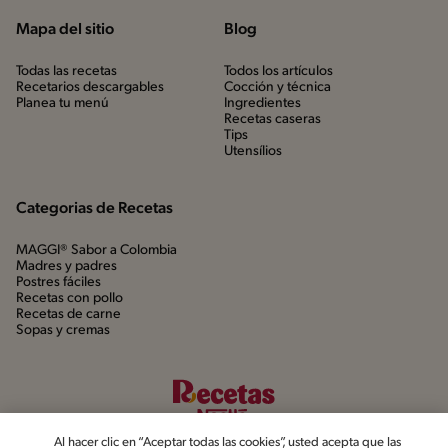
Mapa del sitio
Blog
Todas las recetas
Todos los artículos
Recetarios descargables
Cocción y técnica
Planea tu menú
Ingredientes
Recetas caseras
Tips
Utensílios
Categorias de Recetas
MAGGI® Sabor a Colombia
Madres y padres
Postres fáciles
Recetas con pollo
Recetas de carne
Sopas y cremas
Al hacer clic en “Aceptar todas las cookies”, usted acepta que las