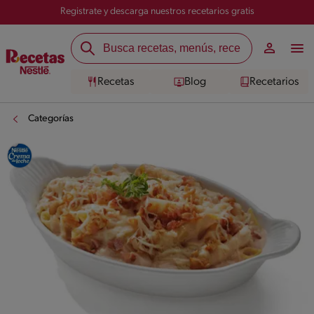
Registrate y descarga nuestros recetarios gratis
Recetas
Blog
Recetarios
Categorías