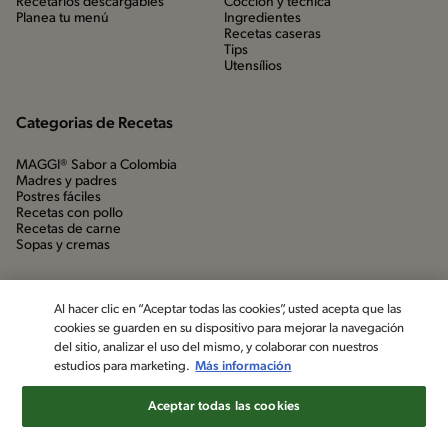
Recetarios descargables
Cocción y técnica
Planea tu menú
Ingredientes
Recetas caseras
Tips
Utensílios
Categorias de Recetas
MAGGI® Sabor a Colombia
Madres y padres
Postres fáciles
Recetas con pollo
Recetas de carne
Sopas y cremas
Al hacer clic en “Aceptar todas las cookies”, usted acepta que las
cookies se guarden en su dispositivo para mejorar la navegación
del sitio, analizar el uso del mismo, y colaborar con nuestros
estudios para marketing.
Más información
Aceptar todas las cookies
©2022, Nestlé. Marcas registradas por Société dels Produits Nestlé,
S.A. Vevey (Suiza)