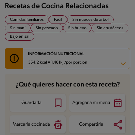
Recetas de Cocina Relacionadas
Comidas familiares
Fácil
Sin nueces de árbol
Sin maní
Sin pescado
Sin huevo
Sin crustáceos
Bajo en sal
INFORMACIÓN NUTRICIONAL
354.2 kcal = 1,481kj /por porción
Carbohidratos
51.6 g
¿Qué quieres hacer con esta receta?
Energía
354.2 kcal
Grasas
10.3 g
Fibra
2.6 g
Proteína
12.4 g
Guardarla
Agregar a mi menú
Grasas saturadas
4.1 g
Sodio
145.8 mg
Azúcares
3.4 g
Marcarla cocinada
Compartirla