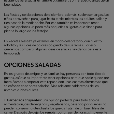
navideños para saciar el hambre o, también, abrir el apetito antes de un
buen plato.
Las fiestas y celebraciones de diciembre, además, suelen ser largas. Los
niños aprovechan para jugar hasta tarde, mientras los adultos bailan y
ríen pasada la medianoche. Por eso también es importante tener
algunas opciones un poco más pequeñas o ligeras que sirvan para
picar a lo largo de los festejos.
En Recetas Nestlé® ya estamos en modo celebratorio, con nuestro
arbolito y las luces de colores colgando de sus ramas. Por eso
queremos compartir algunas ideas de snacks navideños para esta
temporada.
OPCIONES SALADAS
En los grupos de amigos y las familias hay personas con todo tipo de
gustos, así que es importante tener opciones para que nadie quede por
fuera. Vamos a empezar este repaso con unas cuantas alternativas que
se enfocan en sabores salados. Más adelante hablaremos de los
untables e ideas dulces.
1. Garbanzos crujientes:
una opción perfecta para todo tipo de
alimentación, desde veganos y vegetarianos, pasando por quienes no
pueden consumir gluten, hasta los que disfrutan de un buen filete de
carne. Después de dejarlos remojar por un par de horas, simplemente