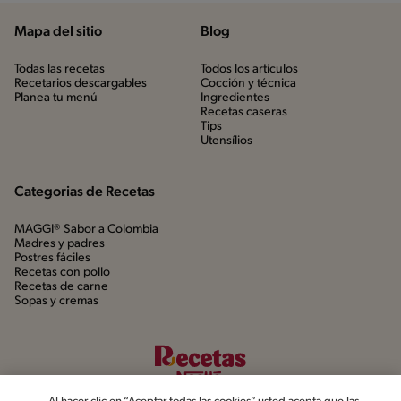
Mapa del sitio
Blog
Todas las recetas
Todos los artículos
Recetarios descargables
Cocción y técnica
Planea tu menú
Ingredientes
Recetas caseras
Tips
Utensílios
Categorias de Recetas
MAGGI® Sabor a Colombia
Madres y padres
Postres fáciles
Recetas con pollo
Recetas de carne
Sopas y cremas