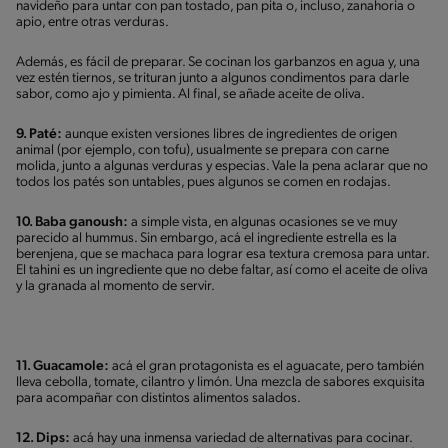
navideño para untar con pan tostado, pan pita o, incluso, zanahoria o
apio, entre otras verduras.
Además, es fácil de preparar. Se cocinan los garbanzos en agua y, una
vez estén tiernos, se trituran junto a algunos condimentos para darle
sabor, como ajo y pimienta. Al final, se añade aceite de oliva.
9. Paté:
aunque existen versiones libres de ingredientes de origen
animal (por ejemplo, con tofu), usualmente se prepara con carne
molida, junto a algunas verduras y especias. Vale la pena aclarar que no
todos los patés son untables, pues algunos se comen en rodajas.
10. Baba ganoush:
a simple vista, en algunas ocasiones se ve muy
parecido al hummus. Sin embargo, acá el ingrediente estrella es la
berenjena, que se machaca para lograr esa textura cremosa para untar.
El tahini es un ingrediente que no debe faltar, así como el aceite de oliva
y la granada al momento de servir.
11. Guacamole:
acá el gran protagonista es el aguacate, pero también
lleva cebolla, tomate, cilantro y limón. Una mezcla de sabores exquisita
para acompañar con distintos alimentos salados.
12. Dips:
acá hay una inmensa variedad de alternativas para cocinar.