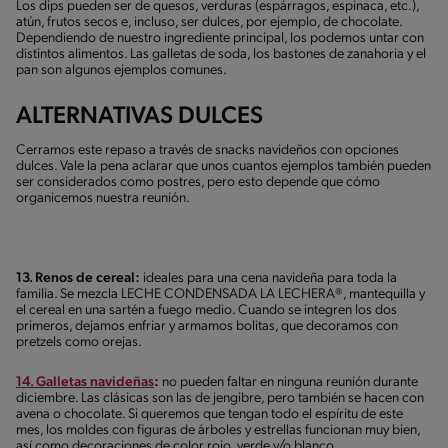
Los dips pueden ser de quesos, verduras (espárragos, espinaca, etc.),
atún, frutos secos e, incluso, ser dulces, por ejemplo, de chocolate.
Dependiendo de nuestro ingrediente principal, los podemos untar con
distintos alimentos. Las galletas de soda, los bastones de zanahoria y el
pan son algunos ejemplos comunes.
ALTERNATIVAS DULCES
Cerramos este repaso a través de snacks navideños con opciones
dulces. Vale la pena aclarar que unos cuantos ejemplos también pueden
ser considerados como postres, pero esto depende que cómo
organicemos nuestra reunión.
13. Renos de cereal:
ideales para una cena navideña para toda la
familia. Se mezcla LECHE CONDENSADA LA LECHERA®, mantequilla y
el cereal en una sartén a fuego medio. Cuando se integren los dos
primeros, dejamos enfriar y armamos bolitas, que decoramos con
pretzels como orejas.
14. Galletas navideñas
:
no pueden faltar en ninguna reunión durante
diciembre. Las clásicas son las de jengibre, pero también se hacen con
avena o chocolate. Si queremos que tengan todo el espíritu de este
mes, los moldes con figuras de árboles y estrellas funcionan muy bien,
así como decoraciones de color rojo, verde y/o blanco.