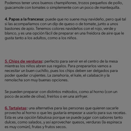
Podemos tener unos buenos champiñones, trozos pequeños de pollo,
guacamole con tomates o simplemente con un poco de mantequilla.
4. Papas a la francesa:
puede que no suene muy navideño, pero qué tal
si las acompañamos con un dip de queso o de tomate, junto a unos
bastones de apio. Tenemos colores navideños con el rojo, verde y
blanco, y es una opción fácil de preparar en una freidora de aire que le
gusta tanto a los adultos, como a los niños.
5. Chips de verduras
:
perfecto para servir en el centro de la mesa
mientras los niños abren sus regalos. Para prepararlos vamos a
necesitar un buen cuchillo, pues los chips deben ser delgados para
poder quedar crujientes. La zanahoria, el kale, el calabacín y la
remolacha son muy buenas opciones.
Se pueden preparar con distintos métodos, como al horno (con un
poco de aceite de oliva), freírlos o en una airfryer.
6. Tartaletas
:
una alternativa para las personas que quieren sacarle
provecho al horno o que les gustaría empezar a usarlo para sus recetas.
Esta es una opción fabulosa porque se puede jugar con sabores tanto
dulces, como salados, y así aprovechar quesos, verduras (la espinaca
es muy común), frutas y frutos secos.