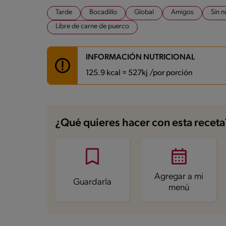
Tarde
Bocadillo
Global
Amigos
Sin n
Libre de carne de puerco
INFORMACIÓN NUTRICIONAL
125.9 kcal = 527kj /por porción
Carbohidratos
8.3 g
Energía
125.9 kcal
¿Qué quieres hacer con esta receta
Grasas
4.1 g
Fibra
0.6 g
Proteína
13.2 g
Grasas saturadas
0.9 g
Sodio
317 mg
Azúcares
1.2 g
Agregar a mi
Guardarla
menú