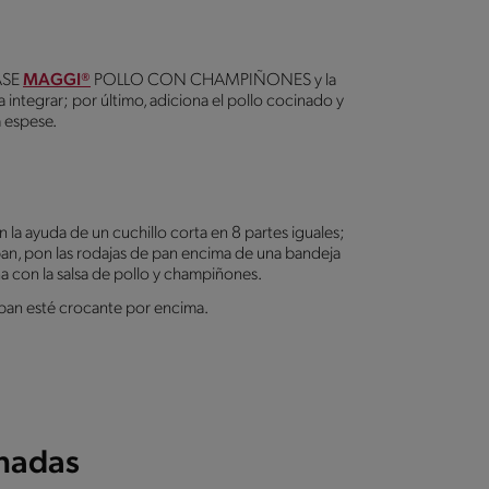
BASE
MAGGI®
POLLO CON CHAMPIÑONES y la
integrar; por último, adiciona el pollo cocinado y
a espese.
 la ayuda de un cuchillo corta en 8 partes iguales;
pan, pon las rodajas de pan encima de una bandeja
a con la salsa de pollo y champiñones.
l pan esté crocante por encima.
onadas