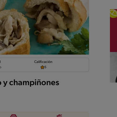
d
Calificación
o
5
lo y champiñones