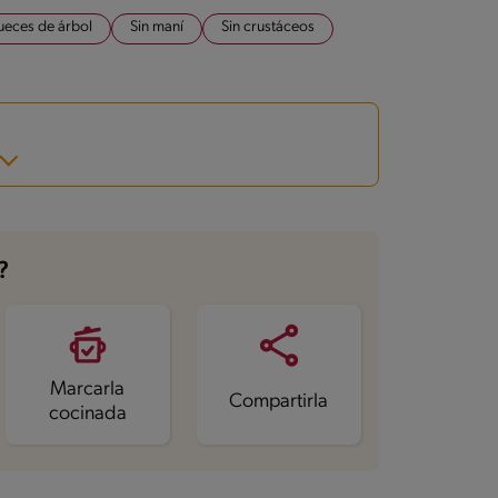
ueces de árbol
Sin maní
Sin crustáceos
?
Marcarla
Compartirla
cocinada