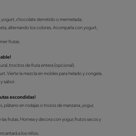
ja, yogurt, chocolate derretido o mermelada.
cheta, alternando los colores. Acompaña con yogurt,
mer frutas.
dable!
al, trocitos de fruta entera (opcional).
gurt. Vierte la mezcla en moldes para helado y congela.
y sabor.
rutas escondidas!
s, plátano en rodajas o trozos de manzana, yogur,
 las frutas. Hornea y decora con yogur, frutos secos y
ncantará a los niños.