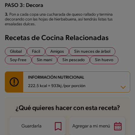
PASO 3: Decora
3.
Pon a cada copa una cucharada de queso rallado y termina
decorando con las hojas de hierbabuena, así tendrás listas tus
ensaladas dulces.
Recetas de Cocina Relacionadas
Global
Fácil
Amigos
Sin nueces de árbol
Soy-Free
Sin maní
Sin pescado
Sin huevo
INFORMACIÓN NUTRICIONAL
222.5 kcal = 933kj /por porción
Carbohidratos
32.9 g
¿Qué quieres hacer con esta receta?
Energía
222.5 kcal
Grasas
8.7 g
Fibra
4.3 g
Proteína
5.3 g
Guardarla
Agregar a mi menú
Grasas saturadas
4.5 g
Sodio
151.7 mg