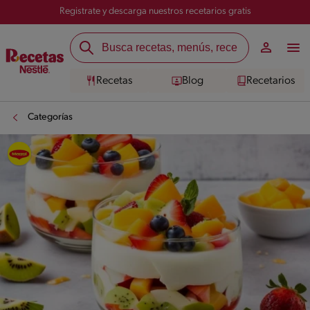
Registrate y descarga nuestros recetarios gratis
Recetas
Blog
Recetarios
Categorías