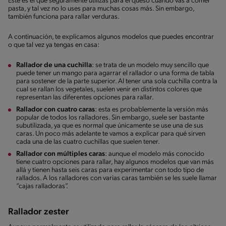
Este es el que seguramente utilizas para el queso cuando vas a comer
pasta, y tal vez no lo uses para muchas cosas más. Sin embargo,
también funciona para rallar verduras.
A continuación, te explicamos algunos modelos que puedes encontrar
o que tal vez ya tengas en casa:
Rallador de una cuchilla
: se trata de un modelo muy sencillo que
puede tener un mango para agarrar el rallador o una forma de tabla
para sostener de la parte superior. Al tener una sola cuchilla contra la
cual se rallan los vegetales, suelen venir en distintos colores que
representan las diferentes opciones para rallar.
Rallador con cuatro caras
: esta es probablemente la versión más
popular de todos los ralladores. Sin embargo, suele ser bastante
subutilizada, ya que es normal que únicamente se use una de sus
caras. Un poco más adelante te vamos a explicar para qué sirven
cada una de las cuatro cuchillas que suelen tener.
Rallador con múltiples caras
: aunque el modelo más conocido
tiene cuatro opciones para rallar, hay algunos modelos que van más
allá y tienen hasta seis caras para experimentar con todo tipo de
rallados. A los ralladores con varias caras también se les suele llamar
“cajas ralladoras”.
Rallador zester