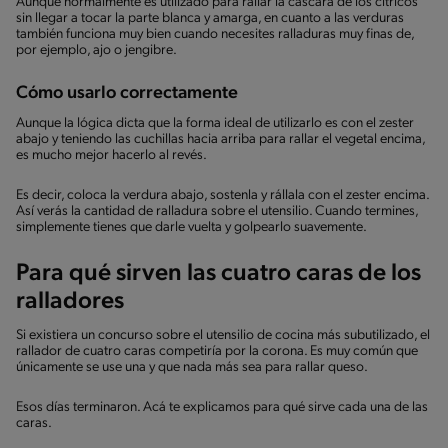
Aunque normalmente es utilizado para rallar la cáscara de los cítricos
sin llegar a tocar la parte blanca y amarga, en cuanto a las verduras
también funciona muy bien cuando necesites ralladuras muy finas de,
por ejemplo, ajo o jengibre.
Cómo usarlo correctamente
Aunque la lógica dicta que la forma ideal de utilizarlo es con el zester
abajo y teniendo las cuchillas hacia arriba para rallar el vegetal encima,
es mucho mejor hacerlo al revés.
Es decir, coloca la verdura abajo, sostenla y rállala con el zester encima.
Así verás la cantidad de ralladura sobre el utensilio. Cuando termines,
simplemente tienes que darle vuelta y golpearlo suavemente.
Para qué sirven las cuatro caras de los
ralladores
Si existiera un concurso sobre el utensilio de cocina más subutilizado, el
rallador de cuatro caras competiría por la corona. Es muy común que
únicamente se use una y que nada más sea para rallar queso.
Esos días terminaron. Acá te explicamos para qué sirve cada una de las
caras.