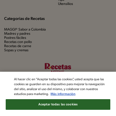
Utensílios
Categorias de Recetas
MAGGI® Sabor a Colombia
Madres y padres
Postres fáciles
Recetas con pollo
Recetas de carne
Sopas y cremas
Al hacer clic en “Aceptar todas las cookies”, usted acepta que las
cookies se guarden en su dispositivo para mejorar la navegación
del sitio, analizar el uso del mismo, y colaborar con nuestros
estudios para marketing.
Más información
©2022, Nestlé. Marcas registradas por Société dels Produits Nestlé,
S.A. Vevey (Suiza)
Aceptar todas las cookies
Aviso de privacidad
Política de datos personales
Términos y condiciones
Configuración de cookies