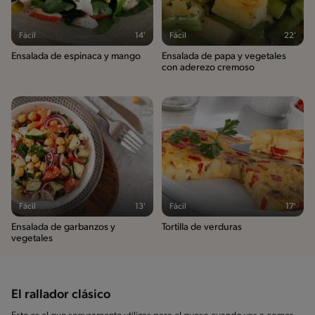
Fácil
14'
Fácil
22'
Ensalada de espinaca y mango
Ensalada de papa y vegetales
con aderezo cremoso
Fácil
13'
Fácil
17'
Ensalada de garbanzos y
Tortilla de verduras
vegetales
El rallador clásico