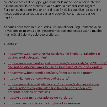
Muchas veces es difícil y peligroso meter la mano por la parte interior,
así que un cepillo de dientes te va a ayudar a alcanzar esos lugares.
Pero ten cuidado de limpiar en la dirección de las cuchillas, ya que si lo
haces contra estas las vas a gastar y, además, cortar las cerdas del
cepillo.
Ya sabes para todo lo que puedes usar un rallador. Seguramente ya no
lo ves con los mismos ojos, y esperamos que empieces a usarlo mucho
más, más allá del modelo que prefieras.
Fuentes:
https://www.consumer.es/bricolaje/como-limpiar-el-rallador-sin-
destrozar-el-estropajo.html
https://www.washingtonpost.com/news/voraciously/wp/2018/06/1
and-not-so-obvious-ways-to-use-all-four-sides-of-your-box-grater/
https://www.bonappetit.com/story/other-sides-box-grater
https://kitchenseer.com/types-of-graters/
https://www.directoalpaladar.com/utensilios/esta-mejor-forma-
usar-rallador-microplane-utensilio-favorito-chefs-cada-vez-
presente-cocinas-domesticas
https://subgurim.net/ralladores-de-verduras/
https://accesoriosdecocina.info/rallador/verduras