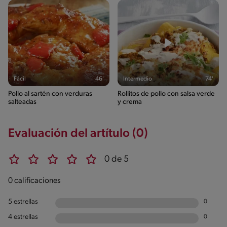
Fácil
46'
Intermedio
74'
Pollo al sartén con verduras
Rollitos de pollo con salsa verde
salteadas
y crema
Evaluación del artítulo (0)
0 de 5
0 calificaciones
5 estrellas
0
4 estrellas
0