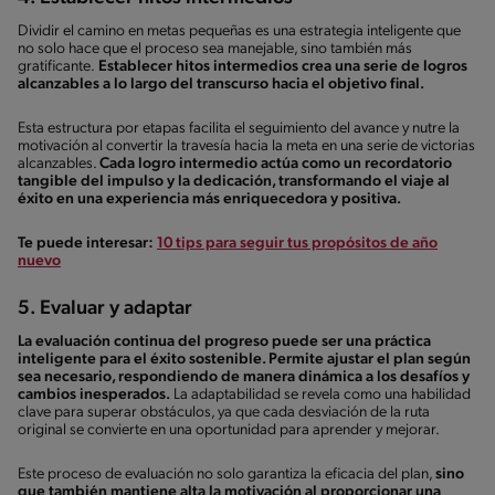
Dividir el camino en metas pequeñas es una estrategia inteligente que
no solo hace que el proceso sea manejable, sino también más
gratificante.
Establecer hitos intermedios crea una serie de logros
alcanzables a lo largo del transcurso hacia el objetivo final.
Esta estructura por etapas facilita el seguimiento del avance y nutre la
motivación al convertir la travesía hacia la meta en una serie de victorias
alcanzables.
Cada logro intermedio actúa como un recordatorio
tangible del impulso y la dedicación, transformando el viaje al
éxito en una experiencia más enriquecedora y positiva.
Te puede interesar:
10 tips para seguir tus propósitos de año
nuevo
5. Evaluar y adaptar
La evaluación continua del progreso puede ser una práctica
inteligente para el éxito sostenible. Permite ajustar el plan según
sea necesario, respondiendo de manera dinámica a los desafíos y
cambios inesperados.
La adaptabilidad se revela como una habilidad
clave para superar obstáculos, ya que cada desviación de la ruta
original se convierte en una oportunidad para aprender y mejorar.
Este proceso de evaluación no solo garantiza la eficacia del plan,
sino
que también mantiene alta la motivación al proporcionar una