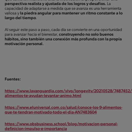
perspectiva realista y ajustada de los logros y desafíos.
La
capacidad de adaptarse a medida que se avanza es una herramienta
valiosa y
la piedra angular para mantener un ritmo constante a lo
largo del tiempo
.
Al seguir este paso a paso, cada día se convierte en una oportunidad
para avanzar hacia el bienestar,
construyendo no solo buenos
hábitos, sino también una conexión más profunda con la propia
motivación personal.
Fuentes:
https://www.lavanguardia.com/vivo/longevity/20210528/7487452/
alimentos-te-ayudan-levantar-animo.html
https://www.eluniversal.com.co/salud/conoce-los-9-alimentos-
que-te-tendran-motivado-todo-el-dia-AN7483604
https://www.obsbusiness.school/blog/motivacion-personal-
definicion-impulso-e-importancia