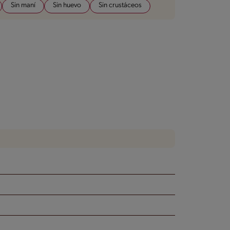
Sin maní
Sin huevo
Sin crustáceos