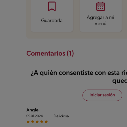
Proteína
32.8 g
Grasas saturadas
2.6 g
Sodio
537.6 mg
Azúcares
0.6 g
Agregar a mi
Guardarla
menú
Comentarios (1)
¿A quién consentiste con esta r
qued
Iniciar sesión
Angie
Deliciosa
09.01.2024