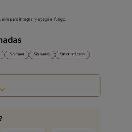
lve para integrar y apaga el fuego.
onadas
Sin maní
Sin huevo
Sin crustáceos
?