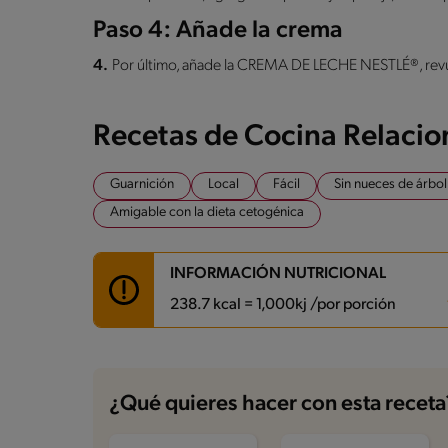
Paso 4: Añade la crema
4.
Por último, añade la CREMA DE LECHE NESTLÉ®, revue
Recetas de Cocina Relaci
Guarnición
Local
Fácil
Sin nueces de árbol
Amigable con la dieta cetogénica
INFORMACIÓN NUTRICIONAL
238.7 kcal = 1,000kj /por porción
Carbohidratos
2 g
Energía
238.7 kcal
¿Qué quieres hacer con esta receta
Grasas
10.2 g
Fibra
0.4 g