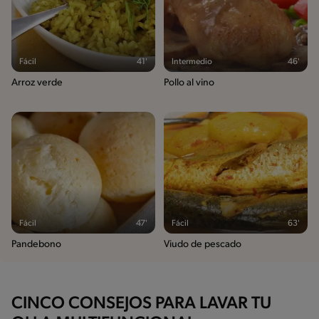
Fácil
41'
Intermedio
46'
Arroz verde
Pollo al vino
Fácil
47'
Fácil
63'
Pandebono
Viudo de pescado
CINCO CONSEJOS PARA LAVAR TU