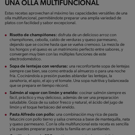
UNA OLLA MULTIFUNCIONAL
Estas recetas aprovechan al máximo las capacidades versátiles de una
olla multifuncional, permitiéndote preparar una amplia variedad de
platos con facilidad y sabor excepcional.
Risotto de champiñones:
disfruta de un delicioso arroz con
champiñones, cebolla, caldo de verduras y queso parmesano,
dejando que se cocine hasta que se vuelva cremoso. La mezcla de
los hongos y el queso es un matrimonio perfecto entre sabores, y
convergen muy bien con las múltiples funciones de este
electrodoméstico.
Sopa de lentejas con verduras:
una reconfortante sopa de lentejas
siempre cae bien, sea como entrada al almuerzo o para una noche
fría. Cocinándola a presión puedes ablandar las lentejas, la
zanahoria, el apio, el ajo y el tomate. Una sopa nutritiva y balanceada
que se prepara en tiempo récord.
Salmón al vapor con limón y eneldo:
cocinar salmón siempre es
fácil, práctico y muy delicioso, además de ser una preparación
saludable. Goza de su sabor fresco y natural, el ácido del jugo de
limón y el toque herbáceo del eneldo.
Pasta Alfredo con pollo:
una combinación muy rica de pasta
fetuccini con pollo tierno y salsa cremosa a base de mantequilla, nata
y queso parmesano. Con la olla multifuncional esta receta es sencilla
y la puedes preparar para toda tu familia en un santiamén.