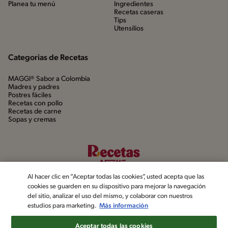
Planea tu menú
Ingredientes
Recetas caseras
Tips
Utensílios
Categorias de Recetas
MAGGI® Sabor a Colombia
Madres y padres
Postres fáciles
Recetas con pollo
Recetas de carne
Sopas y cremas
Al hacer clic en “Aceptar todas las cookies”, usted acepta que las
cookies se guarden en su dispositivo para mejorar la navegación
del sitio, analizar el uso del mismo, y colaborar con nuestros
estudios para marketing.
Más información
©2022, Nestlé. Marcas registradas por Société dels Produits Nestlé,
S.A. Vevey (Suiza)
Aceptar todas las cookies