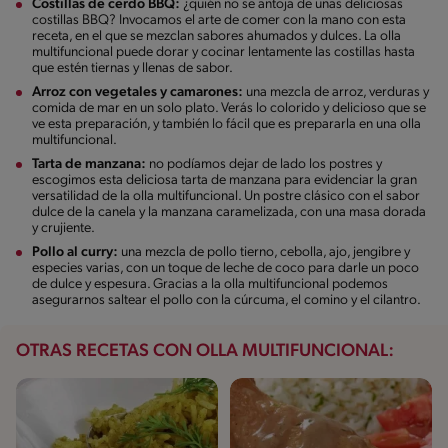
Costillas de cerdo BBQ:
¿quién no se antoja de unas deliciosas
costillas BBQ? Invocamos el arte de comer con la mano con esta
receta, en el que se mezclan sabores ahumados y dulces. La olla
multifuncional puede dorar y cocinar lentamente las costillas hasta
que estén tiernas y llenas de sabor.
Arroz con vegetales y camarones:
una mezcla de arroz, verduras y
comida de mar en un solo plato. Verás lo colorido y delicioso que se
ve esta preparación, y también lo fácil que es prepararla en una olla
multifuncional.
Tarta de manzana:
no podíamos dejar de lado los postres y
escogimos esta deliciosa tarta de manzana para evidenciar la gran
versatilidad de la olla multifuncional. Un postre clásico con el sabor
dulce de la canela y la manzana caramelizada, con una masa dorada
y crujiente.
Pollo al curry:
una mezcla de pollo tierno, cebolla, ajo, jengibre y
especies varias, con un toque de leche de coco para darle un poco
de dulce y espesura. Gracias a la olla multifuncional podemos
asegurarnos saltear el pollo con la cúrcuma, el comino y el cilantro.
OTRAS RECETAS CON OLLA MULTIFUNCIONAL: