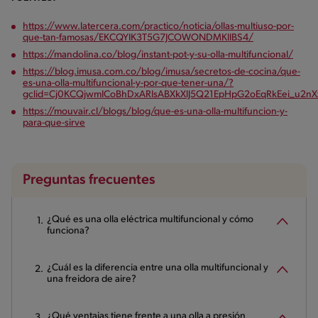
https://www.latercera.com/practico/noticia/ollas-multiuso-por-
que-tan-famosas/EKCQYIK3T5G7JCOWONDMKIIBS4/
https://mandolina.co/blog/instant-pot-y-su-olla-multifuncional/
https://blog.imusa.com.co/blog/imusa/secretos-de-cocina/que-
es-una-olla-multifuncional-y-por-que-tener-una/?
gclid=Cj0KCQjwmICoBhDxARIsABXkXlJ5Q21EpHpG2oEqRkEei_u2nX
https://mouvair.cl/blogs/blog/que-es-una-olla-multifuncion-y-
para-que-sirve
Preguntas frecuentes
¿Qué es una olla eléctrica multifuncional y cómo
funciona?
¿Cuál es la diferencia entre una olla multifuncional y
una freidora de aire?
¿Qué ventajas tiene frente a una olla a presión