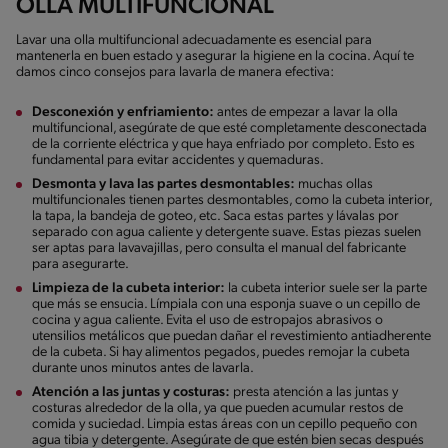
OLLA MULTIFUNCIONAL
Lavar una olla multifuncional adecuadamente es esencial para
mantenerla en buen estado y asegurar la higiene en la cocina. Aquí te
damos cinco consejos para lavarla de manera efectiva:
Desconexión y enfriamiento:
antes de empezar a lavar la olla
multifuncional, asegúrate de que esté completamente desconectada
de la corriente eléctrica y que haya enfriado por completo. Esto es
fundamental para evitar accidentes y quemaduras.
Desmonta y lava las partes desmontables:
muchas ollas
multifuncionales tienen partes desmontables, como la cubeta interior,
la tapa, la bandeja de goteo, etc. Saca estas partes y lávalas por
separado con agua caliente y detergente suave. Estas piezas suelen
ser aptas para lavavajillas, pero consulta el manual del fabricante
para asegurarte.
Limpieza de la cubeta interior:
la cubeta interior suele ser la parte
que más se ensucia. Límpiala con una esponja suave o un cepillo de
cocina y agua caliente. Evita el uso de estropajos abrasivos o
utensilios metálicos que puedan dañar el revestimiento antiadherente
de la cubeta. Si hay alimentos pegados, puedes remojar la cubeta
durante unos minutos antes de lavarla.
Atención a las juntas y costuras:
presta atención a las juntas y
costuras alrededor de la olla, ya que pueden acumular restos de
comida y suciedad. Limpia estas áreas con un cepillo pequeño con
agua tibia y detergente. Asegúrate de que estén bien secas después