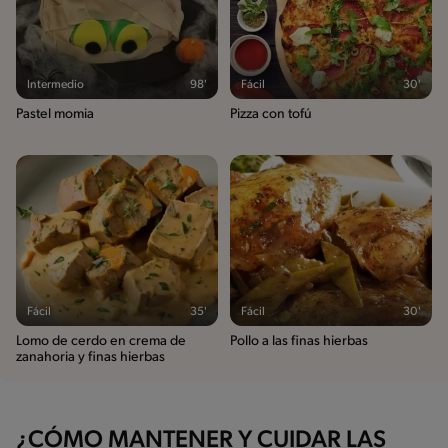
Intermedio
98'
Fácil
30'
Pastel momia
Pizza con tofú
Fácil
35'
Fácil
30'
Lomo de cerdo en crema de
Pollo a las finas hierbas
zanahoria y finas hierbas
¿CÓMO MANTENER Y CUIDAR LAS