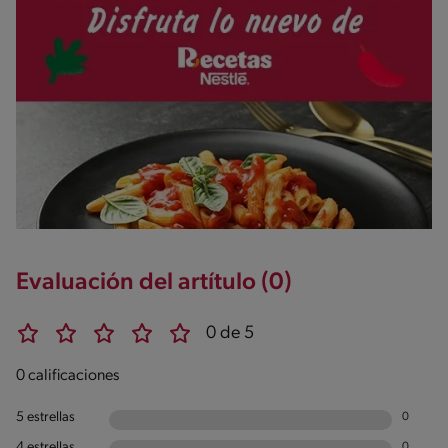
Evaluación del artítulo (0)
0 de 5
0 calificaciones
5 estrellas
0
4 estrellas
0