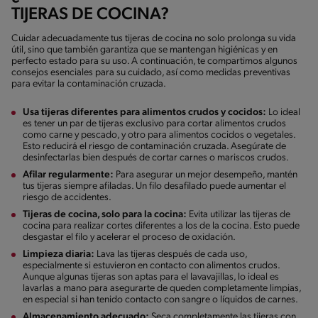
TIJERAS DE COCINA?
Cuidar adecuadamente tus tijeras de cocina no solo prolonga su vida
útil, sino que también garantiza que se mantengan higiénicas y en
perfecto estado para su uso. A continuación, te compartimos algunos
consejos esenciales para su cuidado, así como medidas preventivas
para evitar la contaminación cruzada.
Usa tijeras diferentes para alimentos crudos y cocidos:
Lo ideal
es tener un par de tijeras exclusivo para cortar alimentos crudos
como carne y pescado, y otro para alimentos cocidos o vegetales.
Esto reducirá el riesgo de contaminación cruzada. Asegúrate de
desinfectarlas bien después de cortar carnes o mariscos crudos.
Afilar regularmente:
Para asegurar un mejor desempeño, mantén
tus tijeras siempre afiladas. Un filo desafilado puede aumentar el
riesgo de accidentes.
Tijeras de cocina, solo para la cocina:
Evita utilizar las tijeras de
cocina para realizar cortes diferentes a los de la cocina. Esto puede
desgastar el filo y acelerar el proceso de oxidación.
Limpieza diaria:
Lava las tijeras después de cada uso,
especialmente si estuvieron en contacto con alimentos crudos.
Aunque algunas tijeras son aptas para el lavavajillas, lo ideal es
lavarlas a mano para asegurarte de queden completamente limpias,
en especial si han tenido contacto con sangre o líquidos de carnes.
Almacenamiento adecuado:
Seca completamente las tijeras con