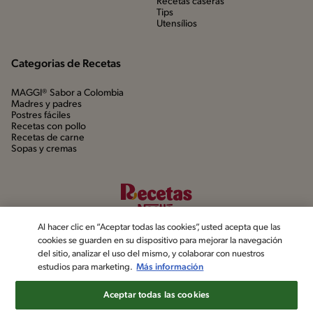
Recetas caseras
Tips
Utensílios
Categorias de Recetas
MAGGI® Sabor a Colombia
Madres y padres
Postres fáciles
Recetas con pollo
Recetas de carne
Sopas y cremas
Al hacer clic en “Aceptar todas las cookies”, usted acepta que las
cookies se guarden en su dispositivo para mejorar la navegación
del sitio, analizar el uso del mismo, y colaborar con nuestros
estudios para marketing.
Más información
©2022, Nestlé. Marcas registradas por Société dels Produits Nestlé,
S.A. Vevey (Suiza)
Aceptar todas las cookies