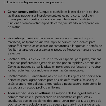
culinarias donde puedes sacarles provecho:
Cortar carne y pollo:
Aunque el cuchillo es la estrella en la cocina,
las tijeras pueden ser increíblemente útiles para cortar pollo en
trozos pequeños, retirar grasa o incluso deshuesar. También
funcionan bien con otros tipos de carne, facilitando la preparación
de platos.
Pescados y mariscos:
Para los amantes de los pescados y los
mariscos, las tijeras se vuelven imprescindibles. Son ideales para
cortar fácilmente las cáscaras de camarones o langostas, además de
facilitar la tarea de desescamar el pescado fresco de manera rápida
y efectiva.
Cortar pizza:
Si bien existe un cortador especial para pizza, muchas
personas prefieren las tijeras de cocina por su rapidez y practicidad.
Con ellas puedes cortar la pizza en porciones perfectas sin arrastrar
los ingredientes, logrando una presentación impecable.
Cortar masas:
Cuando trabajas con masas, las tijeras de cocina son
perfectas para lograr cortes precisos sin deformarlas. Ya sea que
estés preparando galletas, empanadas o pasta casera, este utensilio
te asegura un acabo prolijo y uniforme.
Abrir empaques y envolturas:
La mayoría de los ingredientes que
compramos en el supermercado se encuentran en paquetes y
envolturas que en ocasiones debemos luchar por abrir. Las tijeras de
cocina son una solución rápida y segura para abrir bolsas de arroz,