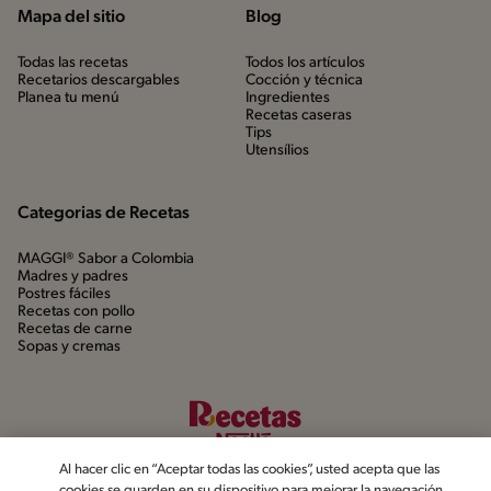
Mapa del sitio
Blog
Todas las recetas
Todos los artículos
Recetarios descargables
Cocción y técnica
Planea tu menú
Ingredientes
Recetas caseras
Tips
Utensílios
Categorias de Recetas
MAGGI® Sabor a Colombia
Madres y padres
Postres fáciles
Recetas con pollo
Recetas de carne
Sopas y cremas
Al hacer clic en “Aceptar todas las cookies”, usted acepta que las
cookies se guarden en su dispositivo para mejorar la navegación