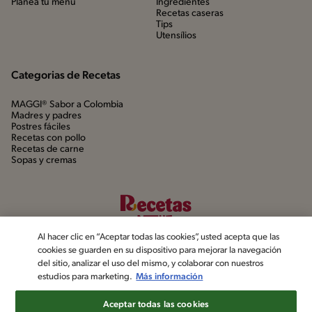
Planea tu menú
Ingredientes
Recetas caseras
Tips
Utensílios
Categorias de Recetas
MAGGI® Sabor a Colombia
Madres y padres
Postres fáciles
Recetas con pollo
Recetas de carne
Sopas y cremas
Al hacer clic en “Aceptar todas las cookies”, usted acepta que las
cookies se guarden en su dispositivo para mejorar la navegación
del sitio, analizar el uso del mismo, y colaborar con nuestros
estudios para marketing.
Más información
©2022, Nestlé. Marcas registradas por Société dels Produits Nestlé,
S.A. Vevey (Suiza)
Aceptar todas las cookies