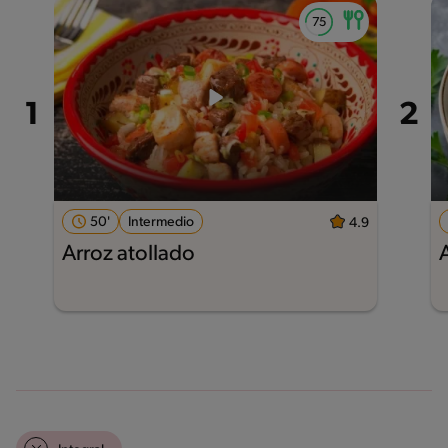
50'
Intermedio
4.9
Arroz atollado