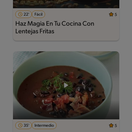
22'
Fácil
5
Haz Magia En Tu Cocina Con
Lentejas Fritas
35'
Intermedio
5