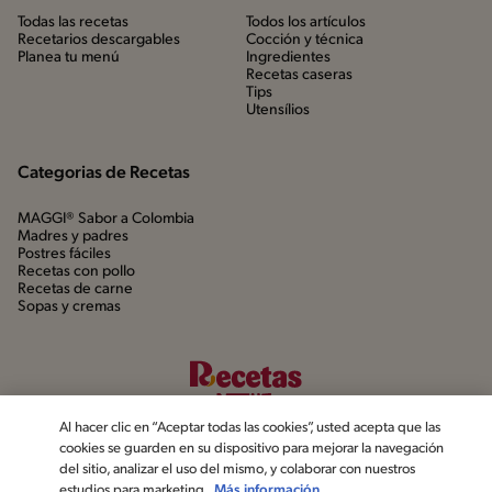
Todas las recetas
Todos los artículos
Recetarios descargables
Cocción y técnica
Planea tu menú
Ingredientes
Recetas caseras
Tips
Utensílios
Categorias de Recetas
MAGGI® Sabor a Colombia
Madres y padres
Postres fáciles
Recetas con pollo
Recetas de carne
Sopas y cremas
Al hacer clic en “Aceptar todas las cookies”, usted acepta que las
cookies se guarden en su dispositivo para mejorar la navegación
del sitio, analizar el uso del mismo, y colaborar con nuestros
estudios para marketing.
Más información