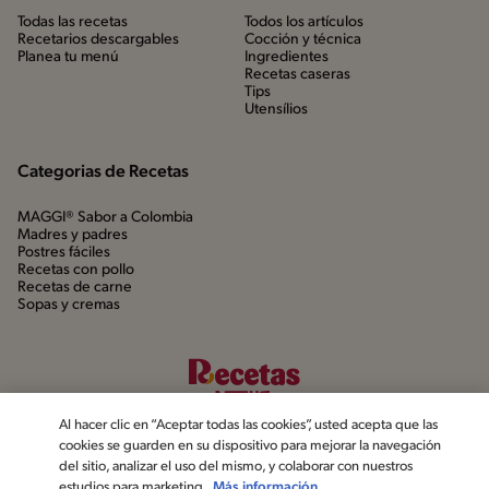
Todas las recetas
Todos los artículos
Recetarios descargables
Cocción y técnica
Planea tu menú
Ingredientes
Recetas caseras
Tips
Utensílios
Categorias de Recetas
MAGGI® Sabor a Colombia
Madres y padres
Postres fáciles
Recetas con pollo
Recetas de carne
Sopas y cremas
Al hacer clic en “Aceptar todas las cookies”, usted acepta que las
cookies se guarden en su dispositivo para mejorar la navegación
del sitio, analizar el uso del mismo, y colaborar con nuestros
estudios para marketing.
Más información