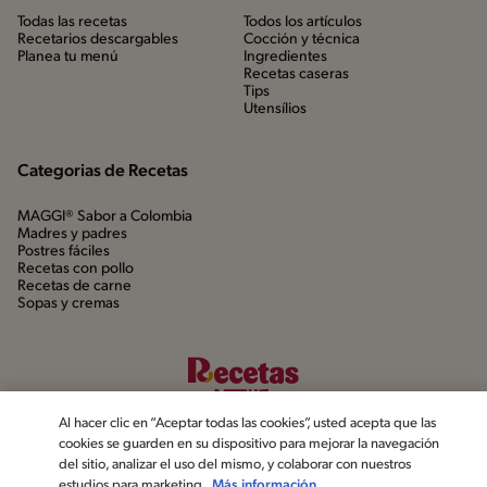
Todas las recetas
Todos los artículos
Recetarios descargables
Cocción y técnica
Planea tu menú
Ingredientes
Recetas caseras
Tips
Utensílios
Categorias de Recetas
MAGGI® Sabor a Colombia
Madres y padres
Postres fáciles
Recetas con pollo
Recetas de carne
Sopas y cremas
Al hacer clic en “Aceptar todas las cookies”, usted acepta que las
cookies se guarden en su dispositivo para mejorar la navegación
del sitio, analizar el uso del mismo, y colaborar con nuestros
estudios para marketing.
Más información