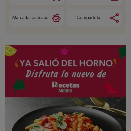
Grasas saturadas
5.4 g
Sodio
56.9 mg
Azúcares
20 g
Marcarla cocinada
Compartirla