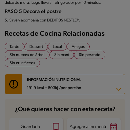
dulce de mora, luego lleva al refrigerador por 10 minutos.
PASO 5 Decora el postre
5.
Sirve y acompaña con DEDITOS NESTLE®.
Recetas de Cocina Relacionadas
Tarde
Dessert
Local
Amigos
Sin nueces de árbol
Sin maní
Sin pescado
Sin crustáceos
INFORMACIÓN NUTRICIONAL
191.9 kcal = 803kj /por porción
Carbohidratos
22.5 g
¿Qué quieres hacer con esta receta?
Energía
191.9 kcal
Grasas
9.8 g
Fibra
0.8 g
Proteína
2.5 g
Guardarla
Agregar a mi menú