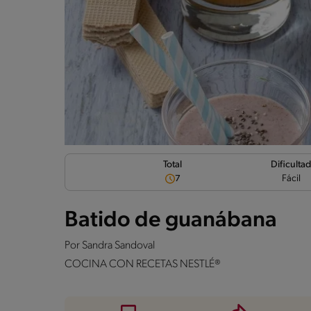
Dificulta
Total
Fácil
7
Batido de guanábana
Por
Sandra Sandoval
COCINA CON RECETAS NESTLÉ®