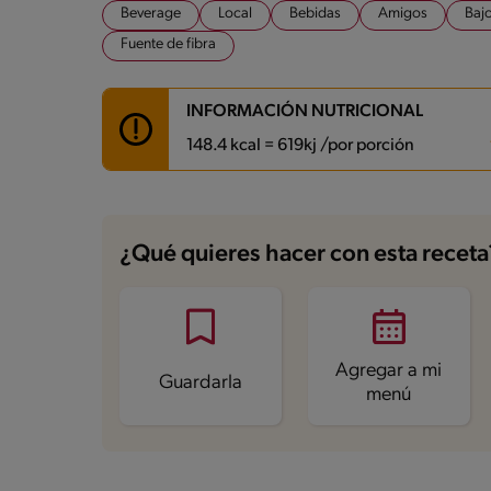
Beverage
Local
Bebidas
Amigos
Bajo
Fuente de fibra
INFORMACIÓN NUTRICIONAL
148.4 kcal = 619kj /por porción
Carbohidratos
32.3 g
Energía
148.4 kcal
¿Qué quieres hacer con esta receta
Grasas
1.5 g
Fibra
4.2 g
Proteína
4.5 g
Grasas saturadas
0.6 g
Sodio
63 mg
Azúcares
24.5 g
Agregar a mi
Guardarla
menú