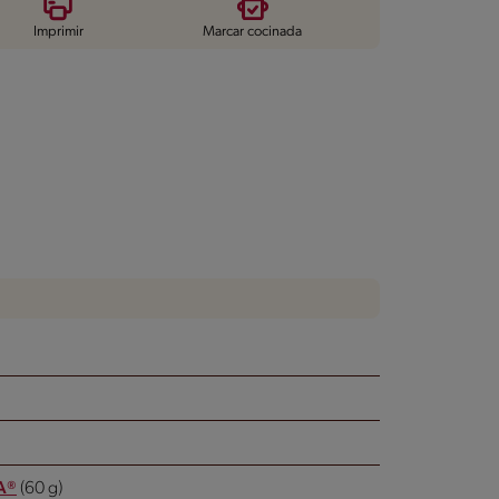
Imprimir
Marcar cocinada
A®
(60 g)