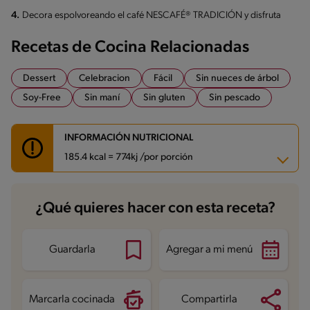
4.
Decora espolvoreando el café NESCAFÉ® TRADICIÓN y disfruta
Recetas de Cocina Relacionadas
Dessert
Celebracion
Fácil
Sin nueces de árbol
Soy-Free
Sin maní
Sin gluten
Sin pescado
INFORMACIÓN NUTRICIONAL
185.4 kcal = 774kj /por porción
Carbohidratos
30.3 g
¿Qué quieres hacer con esta receta?
Energía
185.4 kcal
Grasas
4.6 g
Fibra
0.3 g
Proteína
5.6 g
Guardarla
Agregar a mi menú
Grasas saturadas
2.6 g
Sodio
23 mg
Azúcares
12.5 g
Marcarla cocinada
Compartirla