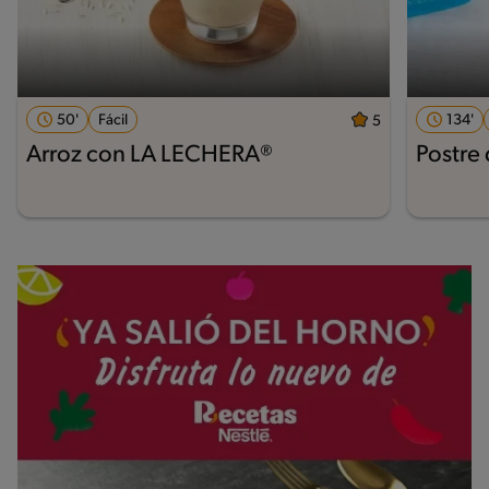
50'
Fácil
134'
5
Arroz con LA LECHERA®
Postre 