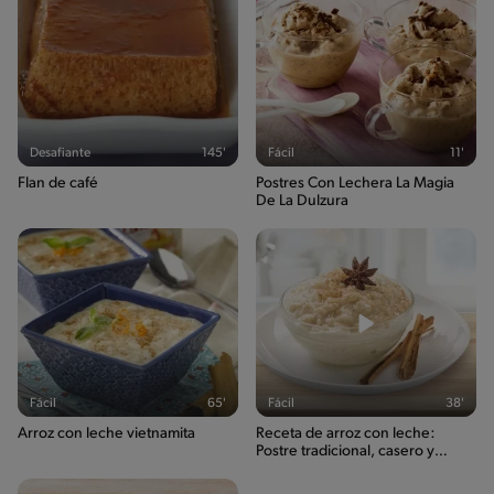
Desafiante
145'
Fácil
11'
Flan de café
Postres Con Lechera La Magia
De La Dulzura
Fácil
65'
Fácil
38'
Arroz con leche vietnamita
Receta de arroz con leche:
Postre tradicional, casero y
delicioso