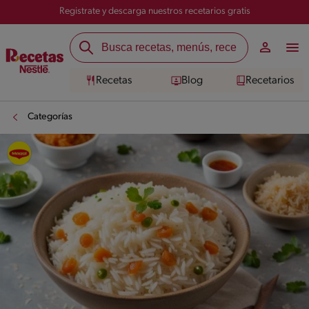
Registrate y descarga nuestros recetarios gratis
Recetas
Blog
Recetarios
Categorías