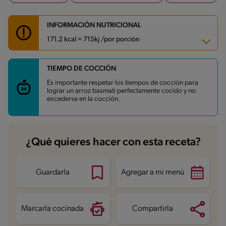
INFORMACIÓN NUTRICIONAL
171.2 kcal = 715kj /por porción
TIEMPO DE COCCIÓN
Carbohidratos
31.6 g
Energía
171.2 kcal
Es importante respetar los tiempos de cocción para
Grasas
3.3 g
lograr un arroz basmati perfectamente cocido y no
Fibra
0.6 g
excederse en la cocción.
Proteína
2.8 g
Grasas saturadas
0.5 g
Sodio
370.3 mg
Azúcares
0.1 g
¿Qué quieres hacer con esta receta?
Guardarla
Agregar a mi menú
Marcarla cocinada
Compartirla