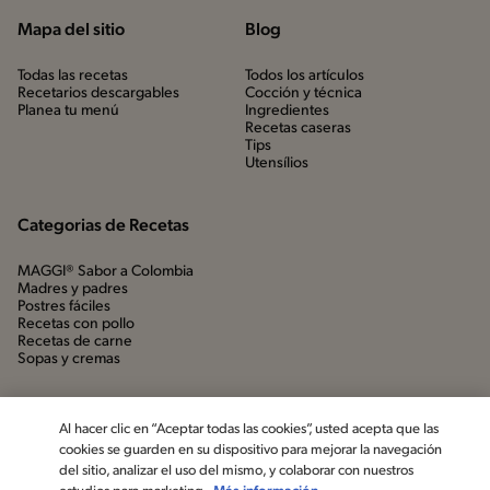
Mapa del sitio
Blog
Todas las recetas
Todos los artículos
Recetarios descargables
Cocción y técnica
Planea tu menú
Ingredientes
Recetas caseras
Tips
Utensílios
Categorias de Recetas
MAGGI® Sabor a Colombia
Madres y padres
Postres fáciles
Recetas con pollo
Recetas de carne
Sopas y cremas
Al hacer clic en “Aceptar todas las cookies”, usted acepta que las
cookies se guarden en su dispositivo para mejorar la navegación
del sitio, analizar el uso del mismo, y colaborar con nuestros