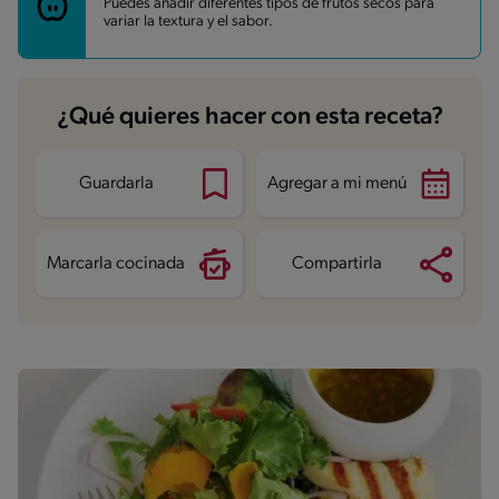
Puedes añadir diferentes tipos de frutos secos para
Grasas
5.5 g
variar la textura y el sabor.
Fibra
1.6 g
Proteína
4.3 g
Grasas saturadas
0.6 g
Sodio
37.2 mg
¿Qué quieres hacer con esta receta?
Guardarla
Agregar a mi menú
Marcarla cocinada
Compartirla