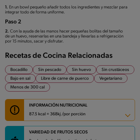
1.
En un bowl pequeño añadir todos los ingredientes y mezclar para
integrar todo de forma uniforme.
Paso 2
2.
Con la ayuda de las manos hacer pequeñas bolitas del tamaño
de un huevo, reservarlas en una bandeja y llevarlas a refrigeración
por 15 minutos, sacar y disfrutar.
Recetas de Cocina Relacionadas
Bocadillo
Sin pescado
Sin huevo
Sin crustáceos
Bajo en sal
Libre de carne de puerco
Vegetariano
Menos de 300 cal
INFORMACIÓN NUTRICIONAL
87.5 kcal = 368kj /por porción
VARIEDAD DE FRUTOS SECOS
Carbohidratos
7.7 g
Energía
87.5 kcal