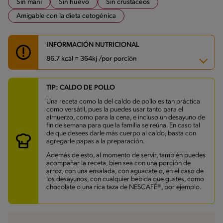
Sin maní
Sin huevo
Sin crustáceos
Amigable con la dieta cetogénica
INFORMACIÓN NUTRICIONAL
86.7 kcal = 364kj /por porción
TIP: CALDO DE POLLO
Carbohidratos
2 g
Energía
86.7 kcal
Una receta como la del caldo de pollo es tan práctica
Grasas
1.9 g
como versátil, pues la puedes usar tanto para el
Fibra
0.3 g
almuerzo, como para la cena, e incluso un desayuno de
Proteína
14.5 g
fin de semana para que la familia se reúna. En caso tal
Grasas saturadas
0.5 g
de que desees darle más cuerpo al caldo, basta con
Sodio
483.6 mg
agregarle papas a la preparación.
Azúcares
0.9 g
Además de esto, al momento de servir, también puedes
acompañar la receta, bien sea con una porción de
arroz, con una ensalada, con aguacate o, en el caso de
los desayunos, con cualquier bebida que gustes, como
chocolate o una rica taza de NESCAFÉ®, por ejemplo.