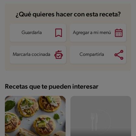
Carbohidratos
33.5 g
¿Qué quieres hacer con esta receta?
Energía
389.8 kcal
Grasas
13.6 g
Fibra
3.4 g
Proteína
30.5 g
Guardarla
Agregar a mi menú
Grasas saturadas
3.8 g
Sodio
495.8 mg
Azúcares
1.9 g
Marcarla cocinada
Compartirla
Recetas que te pueden interesar