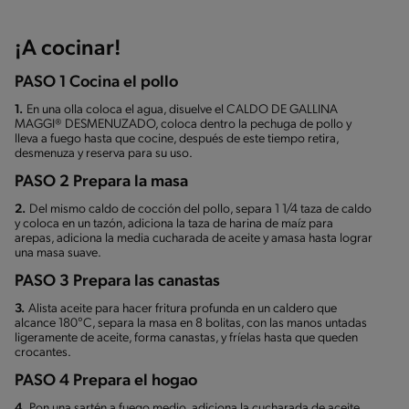
¡A cocinar!
PASO 1 Cocina el pollo
1.
En una olla coloca el agua, disuelve el CALDO DE GALLINA
MAGGI® DESMENUZADO, coloca dentro la pechuga de pollo y
lleva a fuego hasta que cocine, después de este tiempo retira,
desmenuza y reserva para su uso.
PASO 2 Prepara la masa
2.
Del mismo caldo de cocción del pollo, separa 1 1/4 taza de caldo
y coloca en un tazón, adiciona la taza de harina de maíz para
arepas, adiciona la media cucharada de aceite y amasa hasta lograr
una masa suave.
PASO 3 Prepara las canastas
3.
Alista aceite para hacer fritura profunda en un caldero que
alcance 180°C, separa la masa en 8 bolitas, con las manos untadas
ligeramente de aceite, forma canastas, y fríelas hasta que queden
crocantes.
PASO 4 Prepara el hogao
4.
Pon una sartén a fuego medio, adiciona la cucharada de aceite,