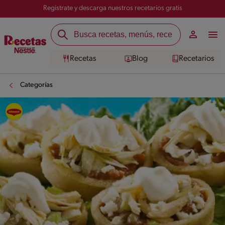
Registrate y descarga nuestros recetarios gratis
Recetas
Blog
Recetarios
Categorías