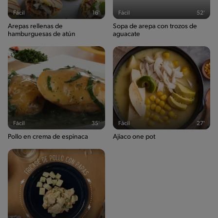
Fácil
16'
Fácil
52'
Arepas rellenas de
Sopa de arepa con trozos de
hamburguesas de atún
aguacate
Fácil
35'
Fácil
27'
Pollo en crema de espinaca
Ajiaco one pot