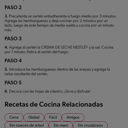
PASO 2
3.
Precalienta un sartén antiadherente a fuego medio por 3 minutos.
Agrega las hamburguesas y deja cocinar por 2 minutos por un
lado, luego de este tiempo da media vuelta y cocina por un minuto
más.
PASO 3
4.
Agrega al sartén la CREMA DE LECHE NESTLÉ® y la sal. Cocina
por 1 minuto. Retira el sartén del fuego.
PASO 4
5.
Introduce las hamburguesas dentro de las arepas y agrega la
salsa resultante del sartén.
PASO 5
6.
Decora con las hojas de cilantro. ¡Sirve y disfruta!
Recetas de Cocina Relacionadas
Cena
Global
Fácil
Amigos
Sin nueces de árbol
Sin maní
Sin crustáceos