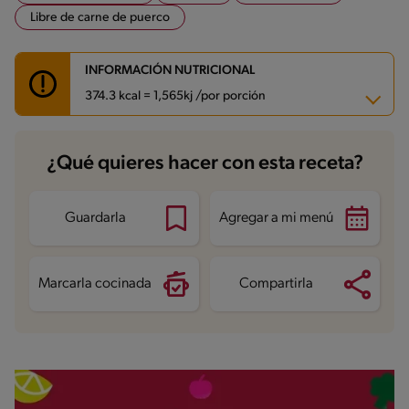
Libre de carne de puerco
INFORMACIÓN NUTRICIONAL
374.3 kcal = 1,565kj /por porción
Carbohidratos
46.9 g
¿Qué quieres hacer con esta receta?
Energía
374.3 kcal
Grasas
11.3 g
Fibra
0.8 g
Proteína
19.3 g
Guardarla
Agregar a mi menú
Grasas saturadas
5.4 g
Sodio
540.8 mg
Azúcares
1.6 g
Marcarla cocinada
Compartirla