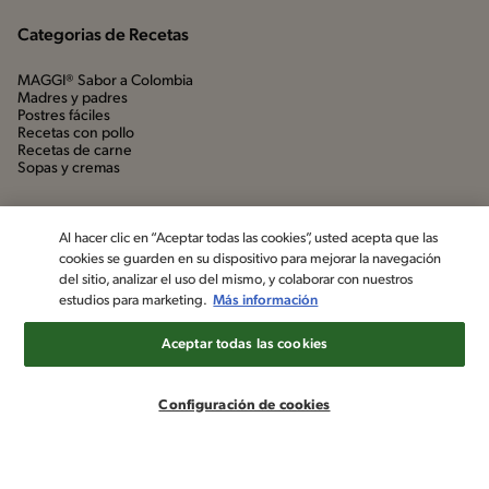
Categorias de Recetas
MAGGI® Sabor a Colombia
Madres y padres
Postres fáciles
Recetas con pollo
Recetas de carne
Sopas y cremas
Al hacer clic en “Aceptar todas las cookies”, usted acepta que las
cookies se guarden en su dispositivo para mejorar la navegación
del sitio, analizar el uso del mismo, y colaborar con nuestros
estudios para marketing.
Más información
Aceptar todas las cookies
©2022, Nestlé. Marcas registradas por Société dels Produits Nestlé,
S.A. Vevey (Suiza)
Configuración de cookies
Aviso de privacidad
Política de datos personales
Términos y condiciones
Configuración de cookies