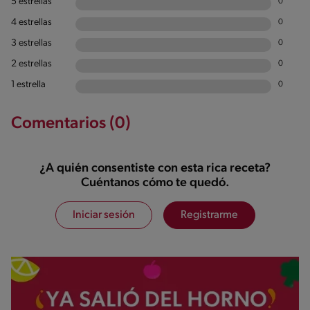
5 estrellas
0
4 estrellas
0
3 estrellas
0
2 estrellas
0
1 estrella
0
Comentarios (0)
¿A quién consentiste con esta rica receta?
Cuéntanos cómo te quedó.
Iniciar sesión
Registrarme