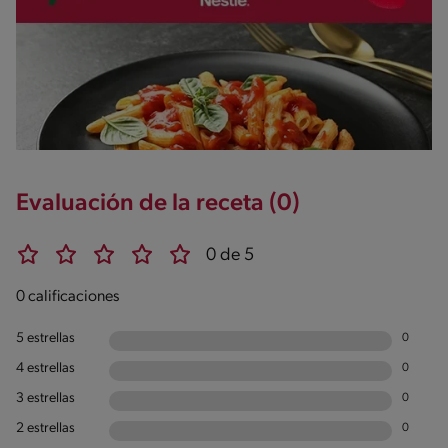
Energykilocalories
579g / 28%
Saturedfat
8g / 0%
Azúcares
0g / %
Sodio
886g / 0%
Salt
Evaluación de la receta (0)
2.2g / %
0 de 5
0 calificaciones
5 estrellas
0
4 estrellas
0
3 estrellas
0
2 estrellas
0