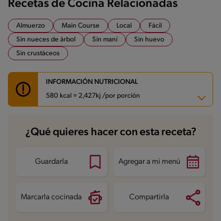
Recetas de Cocina Relacionadas
Almuerzo
Main Course
Local
Fácil
Sin nueces de árbol
Sin maní
Sin huevo
Sin crustáceos
INFORMACIÓN NUTRICIONAL
580 kcal = 2,427kj /por porción
Carbohidratos
60.8 g
¿Qué quieres hacer con esta receta?
Energía
580 kcal
Grasas
24 g
Fibra
9.9 g
Proteína
31.2 g
Guardarla
Agregar a mi menú
Grasas saturadas
8.1 g
Sodio
886.1 mg
Marcarla cocinada
Compartirla