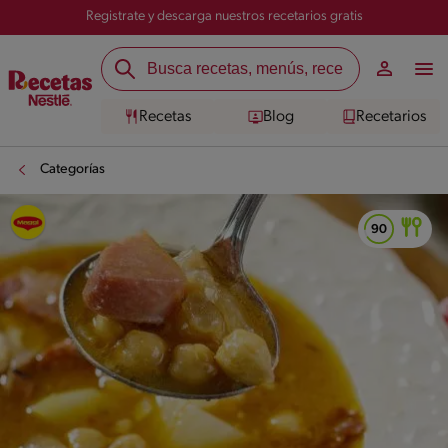
Registrate y descarga nuestros recetarios gratis
Recetas
Blog
Recetarios
Categorías